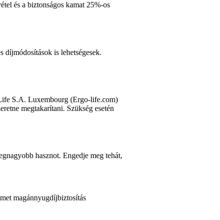
zvétel és a biztonságos kamat 25%-os
és díjmódosítások is lehetségesek.
 Life S.A. Luxembourg (Ergo-life.com)
zeretne megtakarítani. Szükség esetén
 legnagyobb hasznot. Engedje meg tehát,