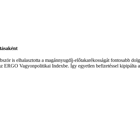
ításaként
öbbször is elhalasztotta a magánnyugdíj-előtakarékosságát fontosabb dolgo
 az ERGO Vagyonpolitikai Indexbe. Így egyetlen befizetéssel kipipálta 