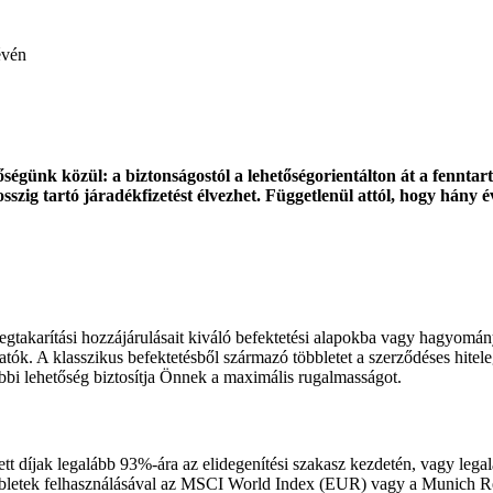
évén
égünk közül: a biztonságostól a lehetőségorientálton át a fenntar
osszig tartó járadékfizetést élvezhet. Függetlenül attól, hogy hány
megtakarítási hozzájárulásait kiváló befektetési alapokba vagy hagyomán
hatók. A klasszikus befektetésből származó többletet a szerződéses hite
bi lehetőség biztosítja Önnek a maximális rugalmasságot.
ett díjak legalább 93%-ára az elidegenítési szakasz kezdetén, vagy lega
bbletek felhasználásával az MSCI World Index (EUR) vagy a Munich 