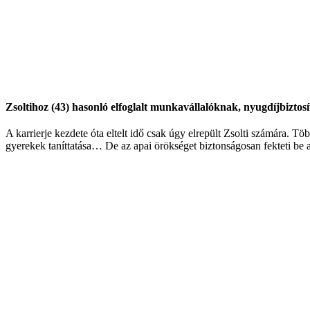
Zsoltihoz (43) hasonló elfoglalt munkavállalóknak, nyugdíjbiztos
A karrierje kezdete óta eltelt idő csak úgy elrepült Zsolti számára. T
gyerekek taníttatása… De az apai örökséget biztonságosan fekteti be