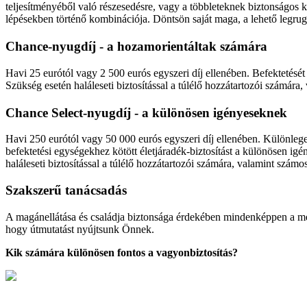
teljesítményéből való részesedésre, vagy a többleteknek biztonságos k
lépésekben történő kombinációja. Döntsön saját maga, a lehető legru
Chance-nyugdíj - a hozamorientáltak számára
Havi 25 eurótól vagy 2 500 eurós egyszeri díj ellenében. Befektetését 
Szükség esetén haláleseti biztosítással a túlélő hozzátartozói számára
Chance Select-nyugdíj - a különösen igényeseknek
Havi 250 eurótól vagy 50 000 eurós egyszeri díj ellenében. Különleg
befektetési egységekhez kötött életjáradék-biztosítást a különösen ig
haláleseti biztosítással a túlélő hozzátartozói számára, valamint szám
Szakszerű tanácsadás
A magánellátása és családja biztonsága érdekében mindenképpen a megf
hogy útmutatást nyújtsunk Önnek.
Kik számára különösen fontos a vagyonbiztosítás?