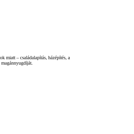
k miatt – családalapítás, házépítés, a
a magánnyugdíját.