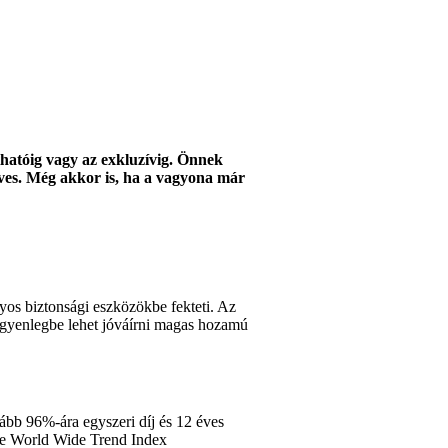
thatóig vagy az exkluzívig. Önnek
 éves. Még akkor is, ha a vagyona már
yos biztonsági eszközökbe fekteti. Az
legyenlegbe lehet jóváírni magas hozamú
lább 96%-ára egyszeri díj és 12 éves
Re World Wide Trend Index