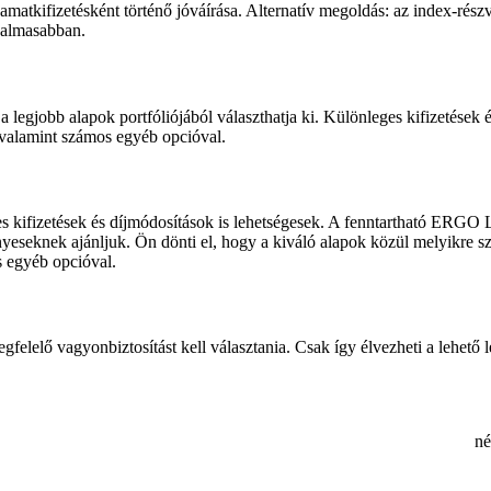
amatkifizetésként történő jóváírása. Alternatív megoldás: az index-rés
galmasabban.
a legjobb alapok portfóliójából választhatja ki. Különleges kifizetések 
, valamint számos egyéb opcióval.
es kifizetések és díjmódosítások is lehetségesek. A fenntartható ERGO
ényeseknek ajánljuk. Ön dönti el, hogy a kiváló alapok közül melyikre s
os egyéb opcióval.
elelő vagyonbiztosítást kell választania. Csak így élvezheti a lehető