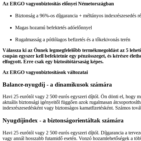
Az ERGO vagyonbiztosítás előnyei Németországban
Biztonság a 96%-os díjgarancia + méltányos indexrészesedés r
Magas hozamú befektetés adóelőnnyel
Rugalmasság a pótlólagos befizetés és a tőkekivonás terén
Válassza ki az Önnek legmegfelelőbb termékmegoldást az 5 lehetős
csupán egyszer kell befektetnie egy pénzösszeget, és kérésre életh
elfogyott. Erre csak egy biztosítótársaság képes.
Az ERGO vagyonbiztosítások változatai
Balance-nyugdíj - a dinamikusok számára
Havi 25 eurótól vagy 2 500 eurós egyszeri díjtól. Ön dönti el, hogy 
aktuális biztonsági igényeitől függően azok rugalmasan átcsoportosít
indexrészesedésként vagy biztonságos kamatfizetésként. Számos továb
Nyugdíjindex - a biztonságorientáltak számára
Havi 25 eurótól vagy 2 500 eurós egyszeri díjtól. Díjgarancia a tervez
vagy annál hosszabb futamidő esetén. Vonzó hozamlehetőségek a tö