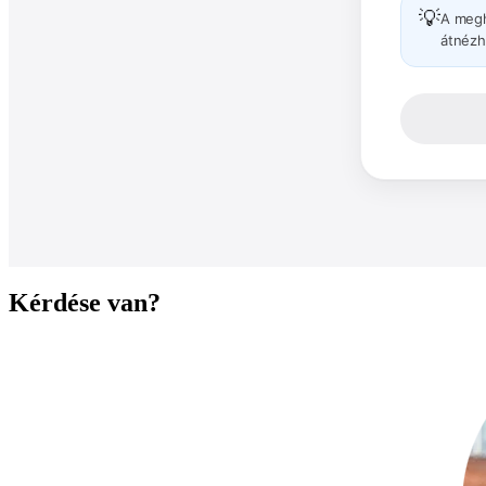
💡
A megh
átnézh
Kérdése van?