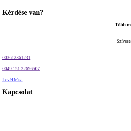
Kérdése van?
Több min
Szívese
003612361231
0049 151 22656507
Levél írása
Kapcsolat