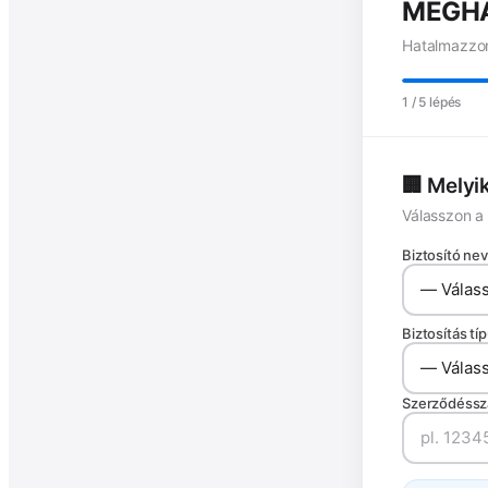
MEGH
Hatalmazzon
1
/ 5 lépés
🏢 Melyi
Válasszon a
Biztosító nev
Biztosítás tí
Szerződéssz