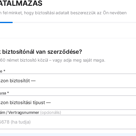
ATALMAZÁS
 fel minket, hogy biztosítási adatait beszerezzük az Ön nevében
k biztosítónál van szerződése?
 60 német biztosító közül – vagy adja meg saját maga.
e *
pusa *
ám / Vertragsnummer
(opcionális)