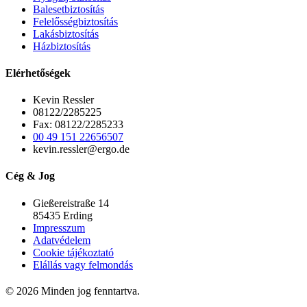
Balesetbiztosítás
Felelősségbiztosítás
Lakásbiztosítás
Házbiztosítás
Elérhetőségek
Kevin Ressler
08122/2285225
Fax: 08122/2285233
00 49 151 22656507
kevin.ressler@ergo.de
Cég & Jog
Gießereistraße 14
85435 Erding
Impresszum
Adatvédelem
Cookie tájékoztató
Elállás vagy felmondás
© 2026 Minden jog fenntartva.