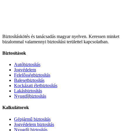
Biztosításkötés és tanácsadás magyar nyelven.
Keressen minket
bizalommal valamennyi biztosítási területtel kapcsolatban.
Biztosítások
Autóbiztosítás
Jogvédelem
Felelősségbiztosítás
Balesetbiztosítás
Kockázati életbiztosítás
Lakásbiztosítás
Nyugdíjbiztosítás
Kalkulátorok
Gépjármű biztosítás
Jogvédelem biztosítás
Nyugdíj biztosítás