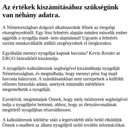
Az értékek kiszámításához szükségünk
van néhány adatra.
A Németországban dolgozó alkalmazottak félnek az öregségi
elszegényedéstől. Egy friss felmérés alapján minden második ember
aggódik a nyugdíja miatt- nem alaptalanul! Ugyanis a felmérés
szerint munkavállalók milliói szegényednek el öregkorukra.
Egyáltalán mennyi nyugdíjat kapnak havonta? Kevin Ressler az
ERGO biztosítótól kiszámolja.
A nyugdíjrés kalkulátorunk segítségével kiszámíthatja nyugdíját
Németországban, és megtudhatja, hogy mennyi pénz fog majd
havonta hiányozni. A számításainkban nem szerepelnek a külföldi
előzetes biztosítás adatai, amelyek minimális mértékben
megemelhetik a nyugdíját.
Ezenkívül, megmutatjuk Önnek, hogy mely módszerek segítségével
tudja a nyugdíjrést betömni, ahhoz, hogy az életszínvonalának
megfelelő nyugdíjban részesülhessen.
A kalkulátorunk kitöltése után a legrövidebb időn belül elküldjük
Önnek e-mailben az állami nyugdíjról szóló további információkat.