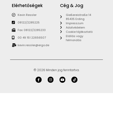
Elérhetőségek
Cég & Jog
Kevin Ressler
Gießereistraße 14
85435 Erding
08122/2285225
Impresszum
Adatvédelem
Fax: 08122/2285233
Cookie tájékoztató
Elállás vagy
00 49 151 22656507
felmondás
kevin.ressler@ergo.de
© 2026 Minden jog fenntartva.