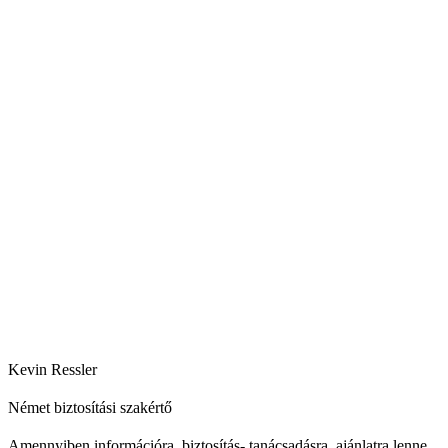
Kevin Ressler
Német biztosítási szakértő
Amennyiben információra, biztosítás- tanácsadásra, ajánlatra lenne