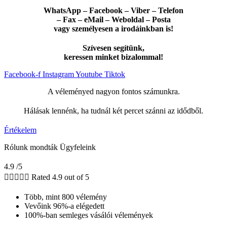
WhatsApp – Facebook – Viber – Telefon
– Fax – eMail – Weboldal – Posta
vagy személyesen a irodáinkban is!
Szívesen segítünk,
keressen minket bizalommal!
Facebook-f
Instagram
Youtube
Tiktok
A véleményed nagyon fontos számunkra.
Hálásak lennénk, ha tudnál két percet szánni az idődből.
Értékelem
Rólunk mondták Ügyfeleink
4.9 /5





Rated 4.9 out of 5
Több, mint 800 vélemény
Vevőink 96%-a elégedett
100%-ban semleges vásálói vélemények