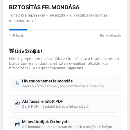
BIZTOSÍTÁS FELMONDÁSA
Töltsd ki a lépéseket – elkészítjük a hivatalos felmondási
dokumentumot
1
/ 6 lépés
Bemutatkozás
👋 Üdvözöljük!
Néhány lépésben elkészítjük az Ön számára a hivatalos német
biztosítás-felmondást, amit aztán e-mailben elküldünk a
biztosítónak. Az egész folyamat
ingyenes
.
Hivatalos német felmondás
📝
Jogilag korrekt szöveg, amit a biztosítók elfogadnak
Aláírással ellátott PDF
✍️
Saját PDF-másolatot is kap a felmondásról
Mi továbbítjuk Ön helyett
📨
A felmondást automatikusan elküldjük a megfelelő helyre