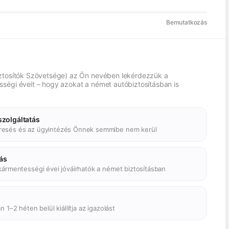
Bemutatkozás
ztosítók Szövetsége) az Ön nevében lekérdezzük a
ségi éveit – hogy azokat a német autóbiztosításban is
zolgáltatás
esés és az ügyintézés Önnek semmibe nem kerül
lás
kármentességi évei jóváírhatók a német biztosításban
 1–2 héten belül kiállítja az igazolást