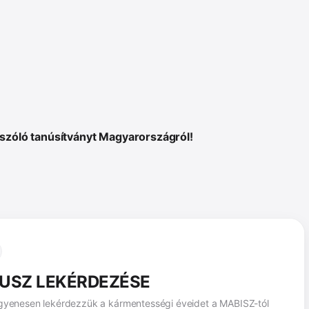
szóló tanúsítványt Magyarországról!
USZ LEKÉRDEZÉSE
ingyenesen lekérdezzük a kármentességi éveidet a MABISZ-tól