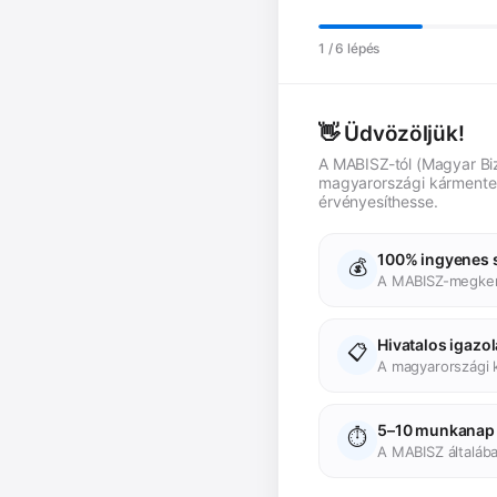
1
/ 6 lépés
👋 Üdvözöljük!
A MABISZ-tól (Magyar Bi
magyarországi kármentes
érvényesíthesse.
100% ingyenes s
💰
A MABISZ-megker
Hivatalos igazo
📋
A magyarországi 
5–10 munkanap
⏱️
A MABISZ általában