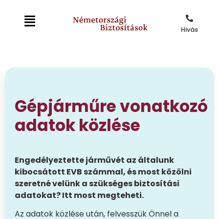
Hivás
Gépjárműre vonatkozó
adatok közlése
Enged
élyeztette járművét az általunk
kibocsátott EVB számmal, é
s most k
özölni
szeretné velünk a szükséges biztosítási
adatokat?
Itt most megteheti.
Az adatok közlése után, felvesszük Önnel a