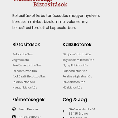
Biztosításkötés és tanácsadás magyar nyelven.
Keressen minket bizalommal valamennyi
biztosítási területtel kapcsolatban.
Biztosítások
Kalkulátorok
Autóbiztosítás
Gépjármű biztosítás
Jogvédelem
Jogvédelem biztosítás
Felelősségbiztosítás
Nyugdíj biztosítás
Balesetbiztosítás
Balesetbiztosítás
Kockázati életbiztosítás
Felelősségbiztosítás
Lakásbiztosítás
Lakásbiztosítás
Nyugdíjbiztosítás
Házbiztosítás
Elérhetőségek
Cég & Jog
Kevin Ressler
Gießereistraße 14
85435 Erding
08122/2285225
Impresszum