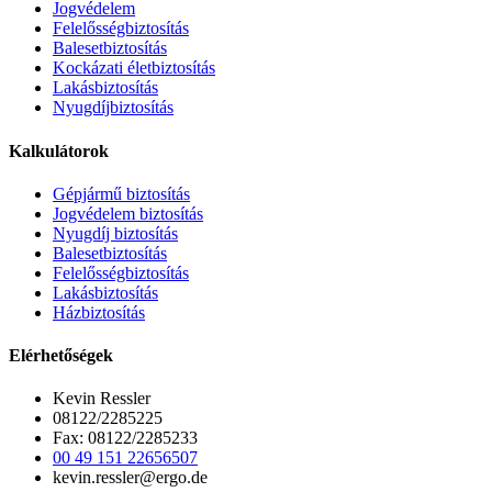
Jogvédelem
Felelősségbiztosítás
Balesetbiztosítás
Kockázati életbiztosítás
Lakásbiztosítás
Nyugdíjbiztosítás
Kalkulátorok
Gépjármű biztosítás
Jogvédelem biztosítás
Nyugdíj biztosítás
Balesetbiztosítás
Felelősségbiztosítás
Lakásbiztosítás
Házbiztosítás
Elérhetőségek
Kevin Ressler
08122/2285225
Fax: 08122/2285233
00 49 151 22656507
kevin.ressler@ergo.de