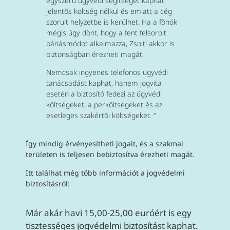
egyszerű ügyvédi segítséget kaphat
jelentős költség nélkül és emiatt a cég
szorult helyzetbe is kerülhet. Ha a főnök
mégis úgy dönt, hogy a fent felsorolt
bánásmódot alkalmazza, Zsolti akkor is
biztonságban érezheti magát.
Nemcsak ingyenes telefonos ügyvédi
tanácsadást kaphat, hanem jogvita
esetén a biztosító fedezi az ügyvédi
költségeket, a perköltségeket és az
esetleges szakértői költségeket. ”
Így mindig érvényesítheti jogait, és a szakmai
területen is teljesen bebiztosítva érezheti magát.
Itt találhat még több információt a jogvédelmi
biztosításról:
Már akár havi 15,00-25,00 euróért is egy
tisztességes jogvédelmi biztosítást kaphat.