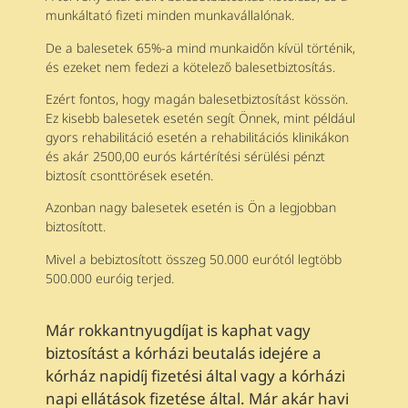
munkáltató fizeti minden munkavállalónak.
De a balesetek 65%-a mind munkaidőn kívül történik,
és ezeket nem fedezi a kötelező balesetbiztosítás.
Ezért fontos, hogy magán balesetbiztosítást kössön.
Ez kisebb balesetek esetén segít Önnek, mint például
gyors rehabilitáció esetén a rehabilitációs klinikákon
és akár 2500,00 eurós kártérítési sérülési pénzt
biztosít csonttörések esetén.
Azonban nagy balesetek esetén is Ön a legjobban
biztosított.
Mivel a bebiztosított összeg 50.000 eurótól legtöbb
500.000 euróig terjed.
Már rokkantnyugdíjat is kaphat vagy
biztosítást a kórházi beutalás idejére a
kórház napidíj fizetési által vagy a kórházi
napi ellátások fizetése által. Már akár havi