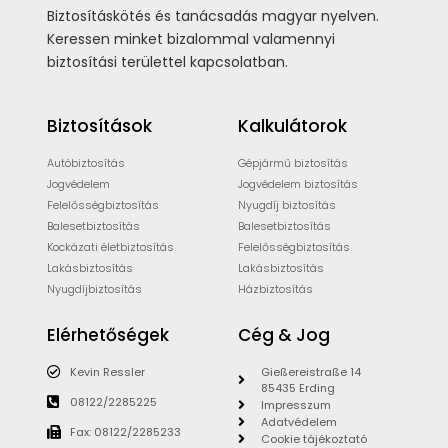
Biztosításkötés és tanácsadás magyar nyelven.
Keressen minket bizalommal valamennyi
biztosítási területtel kapcsolatban.
Biztosítások
Kalkulátorok
Autóbiztosítás
Gépjármű biztosítás
Jogvédelem
Jogvédelem biztosítás
Felelősségbiztosítás
Nyugdíj biztosítás
Balesetbiztosítás
Balesetbiztosítás
Kockázati életbiztosítás
Felelősségbiztosítás
Lakásbiztosítás
Lakásbiztosítás
Nyugdíjbiztosítás
Házbiztosítás
Elérhetőségek
Cég & Jog
Kevin Ressler
Gießereistraße 14
85435 Erding
08122/2285225
Impresszum
Adatvédelem
Fax: 08122/2285233
Cookie tájékoztató