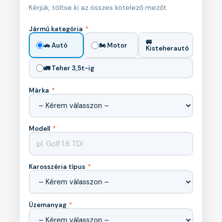
Kérjük, töltse ki az összes kötelező mezőt
Jármű kategória
*
🚐
🚗 Autó
🏍️ Motor
Kisteherautó
🚛 Teher 3,5t-ig
Márka
*
Modell
*
Karosszéria típus
*
Üzemanyag
*