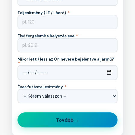
Teljesítmény (LE / Lóerő)
*
Első forgalomba helyezés éve
*
Mikor lett / lesz az Ön nevére bejelentve a jármű?
*
Éves futásteljesítmény
*
Tovább →