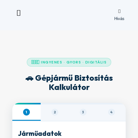
Hivás
🇩🇪 INGYENES · GYORS · DIGITÁLIS
🚗 Gépjármű Biztosítás
Kalkulátor
1
2
3
4
Járműadatok