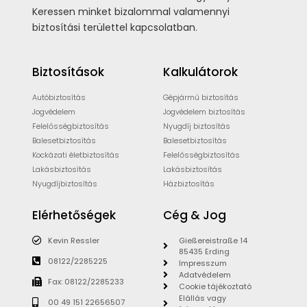
Keressen minket bizalommal valamennyi
biztosítási területtel kapcsolatban.
Biztosítások
Kalkulátorok
Autóbiztosítás
Gépjármű biztosítás
Jogvédelem
Jogvédelem biztosítás
Felelősségbiztosítás
Nyugdíj biztosítás
Balesetbiztosítás
Balesetbiztosítás
Kockázati életbiztosítás
Felelősségbiztosítás
Lakásbiztosítás
Lakásbiztosítás
Nyugdíjbiztosítás
Házbiztosítás
Elérhetőségek
Cég & Jog
Kevin Ressler
Gießereistraße 14
85435 Erding
08122/2285225
Impresszum
Adatvédelem
Fax: 08122/2285233
Cookie tájékoztató
Elállás vagy
00 49 151 22656507