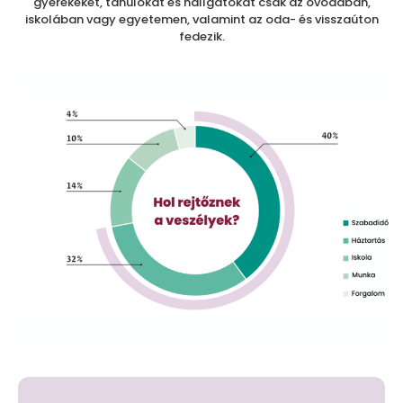
gyerekeket, tanulókat és hallgatókat csak az óvodában,
iskolában vagy egyetemen, valamint az oda- és visszaúton
fedezik.