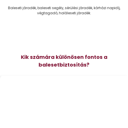
B
aleseti járadék, baleseti segély, sérülési járadék, kórházi napidíj,
végtagadó, haláleseti járadék.
Kik számára különösen fontos a
balesetbiztosítás?