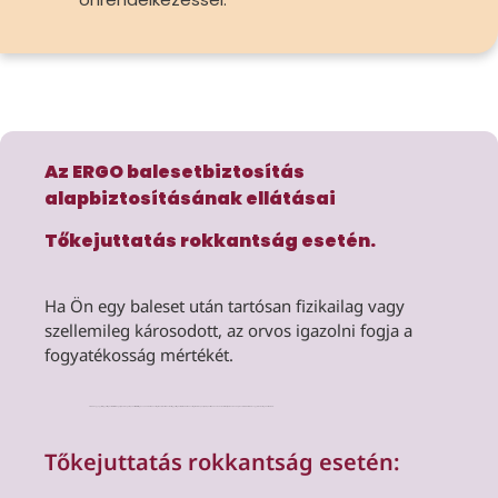
Az ERGO balesetbiztosítás
alapbiztosításának ellátásai
Tőkejuttatás rokkantság esetén.
Ha Ön egy baleset után tartósan fizikailag vagy
szellemileg károsodott, az orvos igazolni fogja a
fogyatékosság mértékét.
Az ERGO egy egyszeri, egyösszegű ellátással támogatja Önt a megállapodás szerinti összegben, akár 1%-os rokkantsági fok esetén is. A maximális egyösszegű ellátást 70%-os rokkantsági foktól kaphatja. Ez a pénz szabadon rendelkezésre áll, például akadálymentes átalakításokra vagy technikai segédeszközökre.
Tőkejuttatás rokkantság esetén: