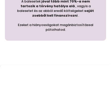
A balesetek
jóval több mint 70%-a
nem
tartozik a törvény hatálya alá
, vagyis a
balesetet és az abból eredő költségeket
saját
zsebből kell finanszírozni
.
Ezeket a hiányosságokat magánbiztosítással
pótolhatod.