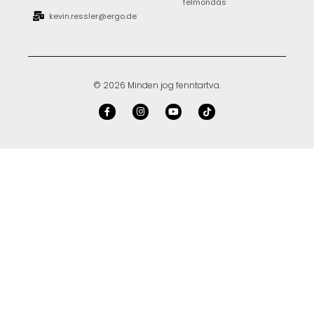
felmondás
kevin.ressler@ergo.de
© 2026 Minden jog fenntartva.