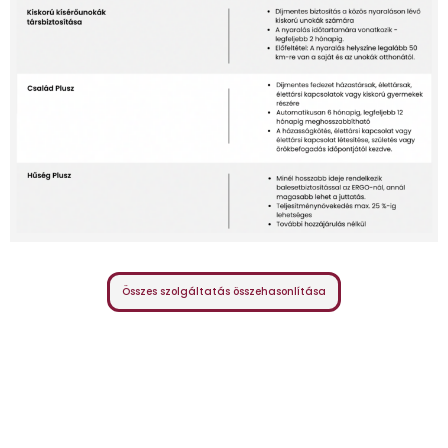
Összes szolgáltatás összehasonlítása