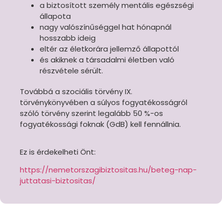
a biztosított személy mentális egészségi
állapota
nagy valószínűséggel hat hónapnál
hosszabb ideig
eltér az életkorára jellemző állapottól
és akiknek a társadalmi életben való
részvétele sérült.
Továbbá a szociális törvény IX.
törvénykönyvében a súlyos fogyatékosságról
szóló törvény szerint legalább 50 %-os
fogyatékossági foknak (GdB) kell fennállnia.
Ez is érdekelheti Önt:
https://nemetorszagibiztositas.hu/beteg-nap-
juttatasi-biztositas/