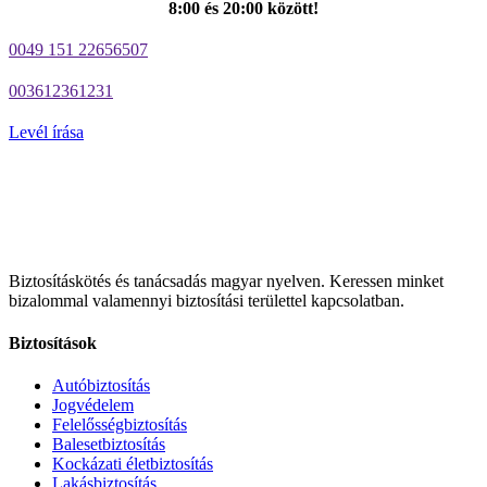
8:00 és 20:00 között!
0049 151 22656507
003612361231
Levél írása
Biztosításkötés és tanácsadás magyar nyelven.
Keressen minket
bizalommal valamennyi biztosítási területtel kapcsolatban.
Biztosítások
Autóbiztosítás
Jogvédelem
Felelősségbiztosítás
Balesetbiztosítás
Kockázati életbiztosítás
Lakásbiztosítás