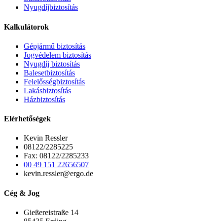
Nyugdíjbiztosítás
Kalkulátorok
Gépjármű biztosítás
Jogvédelem biztosítás
Nyugdíj biztosítás
Balesetbiztosítás
Felelősségbiztosítás
Lakásbiztosítás
Házbiztosítás
Elérhetőségek
Kevin Ressler
08122/2285225
Fax: 08122/2285233
00 49 151 22656507
kevin.ressler@ergo.de
Cég & Jog
Gießereistraße 14