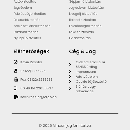
Autóbiztosítás
Gépjármű biztosítás
Jogvédelem
Jogvédelem biztosítás
Felelősségbiztosítás
Nyugdíj biztosítás
Balesetbiztosítás
Balesetbiztosítás
Kockázati életbiztosítás
Felelősségbiztosítás
Lakásbiztosítás
Lakásbiztosítás
Nyugdíjbiztosítás
Házbiztosítás
Elérhetőségek
Cég & Jog
Kevin Ressler
Gießereistraße 14
85435 Erding
08122/2285225
Impresszum
Adatvédelem
Fax: 08122/2285233
Cookie tájékoztató
Elállás vagy
00 49 151 22656507
felmondás
kevin.ressler@ergo.de
© 2026 Minden jog fenntartva.