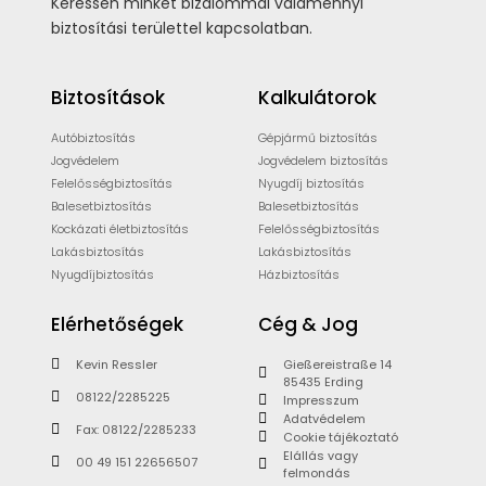
Keressen minket bizalommal valamennyi
biztosítási területtel kapcsolatban.
Biztosítások
Kalkulátorok
Autóbiztosítás
Gépjármű biztosítás
Jogvédelem
Jogvédelem biztosítás
Felelősségbiztosítás
Nyugdíj biztosítás
Balesetbiztosítás
Balesetbiztosítás
Kockázati életbiztosítás
Felelősségbiztosítás
Lakásbiztosítás
Lakásbiztosítás
Nyugdíjbiztosítás
Házbiztosítás
Elérhetőségek
Cég & Jog
Kevin Ressler
Gießereistraße 14
85435 Erding
08122/2285225
Impresszum
Adatvédelem
Fax: 08122/2285233
Cookie tájékoztató
Elállás vagy
00 49 151 22656507
felmondás