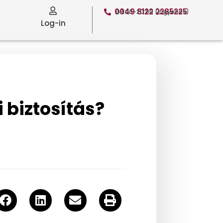
0049 8122 2285225
08:00-20:00 (ingyenes)
Log-in
i biztosítás?