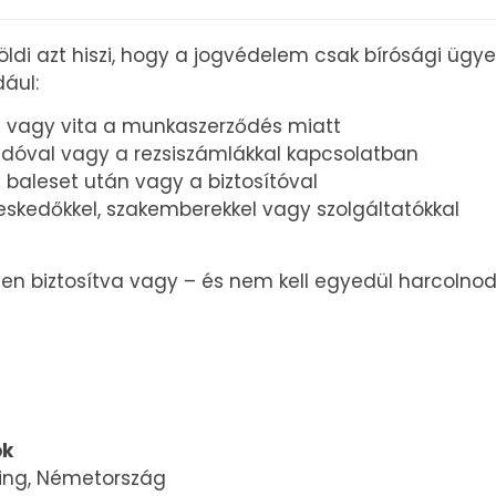
di azt hiszi, hogy a jogvédelem csak bírósági ügyek
dául:
ás vagy vita a munkaszerződés miatt
eadóval vagy a rezsiszámlákkal kapcsolatban
y baleset után vagy a biztosítóval
ereskedőkkel, szakemberekkel vagy szolgáltatókkal
ten biztosítva vagy – és nem kell egyedül harcolnod
ok
ding, Németország