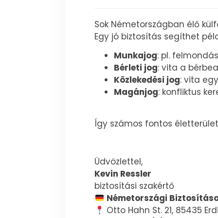
Sok Németországban élő külföl
Egy jó biztosítás segíthet pél
Munkajog
: pl. felmond
B
é
rleti jog
: vita a bérb
K
ö
zleked
é
si jog
: vita eg
Magánjog
: konfliktus k
Így számos fontos életterüle
Üdvözlettel,
Kevin Ressler
biztosítási szakértő
N
é
metországi Biztosítás
Otto Hahn St. 21, 85435 Er