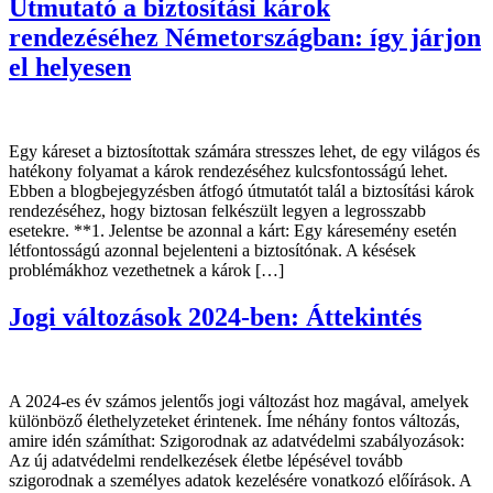
Útmutató a biztosítási károk
rendezéséhez Németországban: így járjon
el helyesen
Egy káreset a biztosítottak számára stresszes lehet, de egy világos és
hatékony folyamat a károk rendezéséhez kulcsfontosságú lehet.
Ebben a blogbejegyzésben átfogó útmutatót talál a biztosítási károk
rendezéséhez, hogy biztosan felkészült legyen a legrosszabb
esetekre. **1. Jelentse be azonnal a kárt: Egy káresemény esetén
létfontosságú azonnal bejelenteni a biztosítónak. A késések
problémákhoz vezethetnek a károk […]
Jogi változások 2024-ben: Áttekintés
A 2024-es év számos jelentős jogi változást hoz magával, amelyek
különböző élethelyzeteket érintenek. Íme néhány fontos változás,
amire idén számíthat: Szigorodnak az adatvédelmi szabályozások:
Az új adatvédelmi rendelkezések életbe lépésével tovább
szigorodnak a személyes adatok kezelésére vonatkozó előírások. A