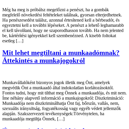
Még ha meg is próbálsz megelőzni a penészt, ha a gombák
megfelelő növekedési feltételeket találnak, gyorsan elterjedhetnek.
Ha penészesedést találsz, azonnal értesítened kell a bérbeadót, és
egyeztetni kell a további lépéseket. A penészt a lehető leghamarabb
el kell távolítani, hogy ne szaporodhasson tovább. Ha nem jelented
be, kártérítési igényekkel kell szembenézned. A kisebb foltokat
esetleg […]
Mit lehet megtiltani a munkaadómnak?
Áttekintés a munkajogokról
Munkavállalóként bizonyos jogok illetik meg Önt, amelyek
megvédik Önt a munkaadó által indokolatlan korlátozásoktól.
Fontos tudni, hogy mit tilthat meg Önnek a munkaadója, és mit nem.
Íme néhány alapvető információ a munkajogokról: Diszkrimináció:
Munkaadója nem diszkriminálhatja Önt faj, bőrszín, vallás, nem,
szexuális irányultság, fogyatékosság vagy egyéb védett jellemzők
alapján. Szakszervezeti tevékenységek:Törvénytelen, ha
munkaadója megtiltja Önnek, […]