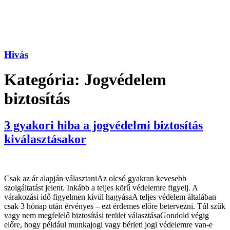
Hivás
Kategória:
Jogvédelem
biztosítás
3 gyakori hiba a jogvédelmi biztosítás
kiválasztásakor
Csak az ár alapján választaniAz olcsó gyakran kevesebb
szolgáltatást jelent. Inkább a teljes körű védelemre figyelj. A
várakozási idő figyelmen kívül hagyásaA teljes védelem általában
csak 3 hónap után érvényes – ezt érdemes előre betervezni. Túl szűk
vagy nem megfelelő biztosítási terület választásaGondold végig
előre, hogy például munkajogi vagy bérleti jogi védelemre van-e