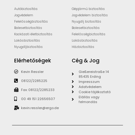
Autóbiztosítás
Gépjármű biztosítás
Jogvédelem
Jogvédelem biztosítás
Felelősségbiztosítás
Nyugdíj biztosítás
Balesetbiztosítás
Balesetbiztosítás
Kockázati életbiztosítás
Felelősségbiztosítás
Lakásbiztosítás
Lakásbiztosítás
Nyugdíjbiztosítás
Házbiztosítás
Elérhetőségek
Cég & Jog
Kevin Ressler
Gießereistraße 14
85435 Erding
08122/2285225
Impresszum
Adatvédelem
Fax: 08122/2285233
Cookie tájékoztató
Elállás vagy
00 49 151 22656507
felmondás
kevin.ressler@ergo.de