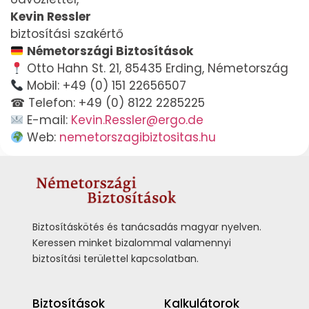
Kevin Ressler
biztosítási szakértő
N
é
metországi Biztosítások
Otto Hahn St. 21, 85435 Erding, Németország
Mobil: +49 (0) 151 22656507
☎ Telefon: +49 (0) 8122 2285225
E-mail:
Kevin.Ressler@ergo.de
Web:
nemetorszagibiztositas.hu
Biztosításkötés és tanácsadás magyar nyelven.
Keressen minket bizalommal valamennyi
biztosítási területtel kapcsolatban.
Biztosítások
Kalkulátorok