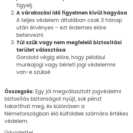
figyelj.
A várakozá
si id
ő figyelmen kívül hagyása
A teljes védelem általában csak 3 hónap
után érvényes – ezt érdemes előre
betervezni.
Túl szűk vagy nem megfelelő biztosítá
si
ter
ület választása
Gondold végig előre, hogy például
munkajogi vagy bérleti jogi védelemre
van-e szüksé
Összegz
é
s:
Egy jól megválasztott jogvédelmi
biztosítás biztonságot nyújt, sok pénzt
takaríthat meg, és különösen a
Németországban élő külföldiek számára értékes
védelem.
Üdvözlettel,