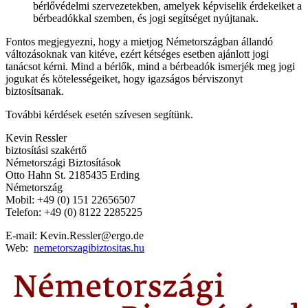
bérlővédelmi szervezetekben, amelyek képviselik érdekeiket a
bérbeadókkal szemben, és jogi segítséget nyújtanak.
Fontos megjegyezni, hogy a mietjog Németországban állandó
változásoknak van kitéve, ezért kétséges esetben ajánlott jogi
tanácsot kérni. Mind a bérlők, mind a bérbeadók ismerjék meg jogi
jogukat és kötelességeiket, hogy igazságos bérviszonyt
biztosítsanak.
További kérdések esetén szívesen segítünk.
Kevin Ressler
biztosítási szakértő
Németországi Biztosítások
Otto Hahn St. 2185435 Erding
Németország
Mobil: +49 (0) 151 22656507
Telefon: +49 (0) 8122 2285225
E-mail: Kevin.Ressler@ergo.de
Web:
nemetorszagibiztositas.hu