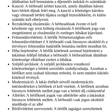
átláthatóan kell bemutatnia a díjemelés indokát és számítását.
Kaució: A bérbeadó kérhet kauciót, amely általában három
havi bérleti díjnak felel meg. A kaució a lehetséges károkra
vagy elmaradt bérleti díjakra szolgál biztosítékként, és külön
számlán kell elhelyezni.
Rezsiköltség elszámolás: A bérbeadónak évente el kell
készítenie egy rezsi költség elszámolá A bérlőknek joga van
megtekinteni az elszámolást és esetleges hibákat kijavítani.
Felmondásvédelem: A bérlők Németországban erős
felmondásvédelmet é A bérbeadó csak bizonyos okokból és a
törvényes felmondási határidők betartása mellett mondhat fel.
Hiba bejelentése: A bérlők kötelesek azonnal bejelenteni a
lakásban fellépő hibákat a bérbeadó A bérbeadónak általában
kötelessége elhárítani ezeket a hibákat.
Szépítő javítások: A szépítő javításokra vonatkozó
kötelezettséget a bérleti szerződés szabályozhatja. Azonban a
bérlőket nem szabad túlzottan terhelni, és nem minden kikötés
kötelező érvényű.
Modernizáció: A lakás értékét növelő modernizációs
intézkedéseket a bérlőnek el kell viselnie. A bérlőnek azonban
bizonyos feltételek mellett joga van a bérleti díj csökkentésé
Albérlet: A bérlőknek joguk van albérletbe adni a lakásukat
bizonyos feltételek mellett. A bérbeadó csak jogos okokból
utasíthatja el az albé
Bérlővédelmi szervezetek: A bérlők tagságot szerezhetnek