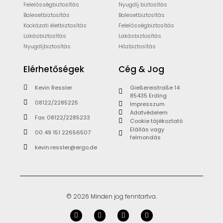
Felelősségbiztosítás
Nyugdíj biztosítás
Balesetbiztosítás
Balesetbiztosítás
Kockázati életbiztosítás
Felelősségbiztosítás
Lakásbiztosítás
Lakásbiztosítás
Nyugdíjbiztosítás
Házbiztosítás
Elérhetőségek
Cég & Jog
Kevin Ressler
Gießereistraße 14
85435 Erding
08122/2285225
Impresszum
Adatvédelem
Fax: 08122/2285233
Cookie tájékoztató
Elállás vagy
00 49 151 22656507
felmondás
kevin.ressler@ergo.de
© 2026 Minden jog fenntartva.