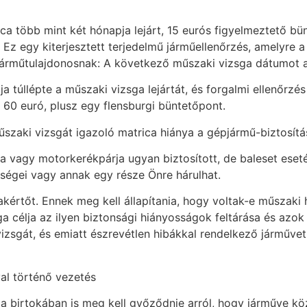
ca több mint két hónapja lejárt, 15 eurós figyelmeztető bün
 Ez egy kiterjesztett terjedelmű járműellenőrzés, amelyre a
a járműtulajdonosnak: A következő műszaki vizsga dátumot 
úllépte a műszaki vizsga lejártát, és forgalmi ellenőrzés a
60 euró, plusz egy flensburgi büntetőpont.
szaki vizsgát igazoló matrica hiánya a gépjármű-biztosítá
ja vagy motorkerékpárja ugyan biztosított, de baleset eset
tségei vagy annak egy része Önre hárulhat.
kértőt. Ennek meg kell állapítania, hogy voltak-e műszaki
a célja az ilyen biztonsági hiányosságok feltárása és azok
izsgát, és emiatt észrevétlen hibákkal rendelkező járműve
al történő vezetés
a birtokában is meg kell győződnie arról, hogy járműve kö