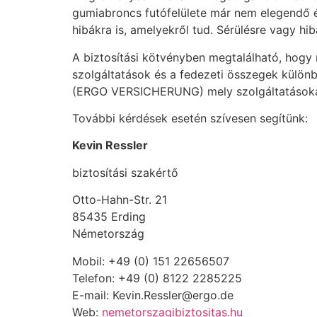
gumiabroncs futófelülete már nem elegendő é
hibákra is, amelyekről tud. Sérülésre vagy hi
A biztosítási kötvényben megtalálható, hogy 
szolgáltatások és a fedezeti összegek különb
(ERGO VERSICHERUNG) mely szolgáltatásokat
További kérdések esetén szívesen segítünk:
Kevin Ressler
biztosítási szakértő
Otto-Hahn-Str. 21
85435 Erding
Németország
Mobil: +49 (0) 151 22656507
Telefon: +49 (0) 8122 2285225
E-mail: Kevin.Ressler@ergo.de
Web:
nemetorszagibiztositas.hu