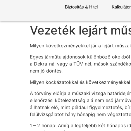
Biztosítás & Hitel
Kalkuláto
Vezeték lejárt m
Milyen következményekkel jár a lejárt műszaki
Egyes járműtulajdonosok különböző okokból 
a Dekra-nál vagy a TÜV-nél, mások szándékosa
nem jó döntés.
Milyen kockázatokkal és következményekkel j
A törvény előírja a műszaki vizsga határidején
ellenőrzési kötelezettség alá nem eső jármű
állhatnak elő, mint például figyelmeztetés, 
felülvizsgálatot hány hónapig nem végeztette 
1 – 2 hónap: Amíg a legfeljebb két hónapos 