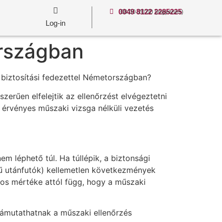
0049 8122 2285225
08:00-20:00 (ingyenes)
Log-in
országban
a biztosítási fedezettel Németországban?
rűen elfelejtik az ellenőrzést elvégeztetni
 érvényes műszaki vizsga nélküli vezetés
em léphető túl. Ha túllépik, a biztonsági
yű utánfutók) kellemetlen következmények
ntos mértéke attól függ, hogy a műszaki
rámutathatnak a műszaki ellenőrzés