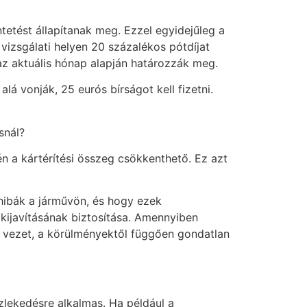
tetést állapítanak meg. Ezzel egyidejűleg a
 vizsgálati helyen 20 százalékos pótdíjat
az aktuális hónap alapján határozzák meg.
lá vonják, 25 eurós bírságot kell fizetni.
snál?
én a kártérítési összeg csökkenthető. Ez azt
 hibák a járművön, és hogy ezek
 kijavításának biztosítása. Amennyiben
t vezet, a körülményektől függően gondatlan
zlekedésre alkalmas. Ha például a