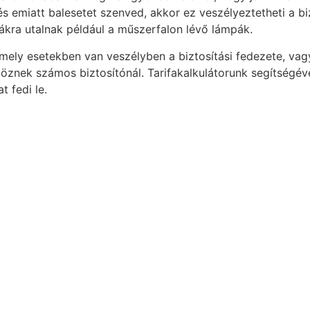
s emiatt balesetet szenved, akkor ez veszélyeztetheti a b
bákra utalnak például a műszerfalon lévő lámpák.
mely esetekben van veszélyben a biztosítási fedezete, vag
öznek számos biztosítónál. Tarifakalkulátorunk segítségév
 fedi le.