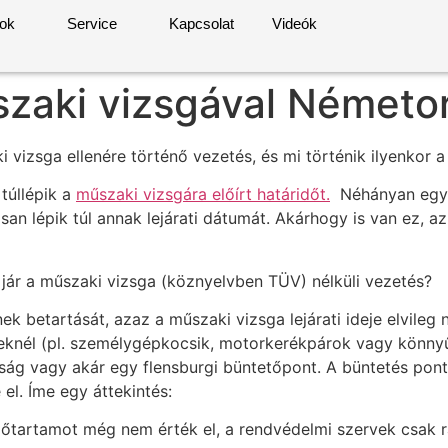
rok
Service
Kapcsolat
Videók
űszaki vizsgával Német
 vizsga ellenére történő vezetés, és mi történik ilyenkor 
túllépik a
műszaki vizsgára előírt határidőt.
Néhányan egysze
n lépik túl annak lejárati dátumát. Akárhogy is van ez, az
ár a műszaki vizsga (köznyelvben TÜV) nélküli vezetés?
ek betartását, azaz a műszaki vizsga lejárati ideje elvileg n
veknél (pl. személygépkocsik, motorkerékpárok vagy könn
bírság vagy akár egy flensburgi büntetőpont. A büntetés po
el. Íme egy áttekintés:
időtartamot még nem érték el, a rendvédelmi szervek csak 