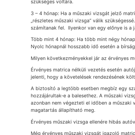
szükséges voltára.
3 – 4 hónap: Ha a műszaki vizsgát jelző matri
„részletes műszaki vizsga” válik szükségessé.
számítanak fel. Ilyenkor van egy előnye is 
Több mint 4 hónap: Ha több mint négy hónapja t
Nyolc hónapnál hosszabb idő esetén a bírság 
Milyen következményekkel jár az érvényes mű
Érvényes matrica nélküli vezetés esetén autó
jelenti, hogy a követelések rendezésének köl
A biztosító a legtöbb esetben megbíz egy sza
hozzájárultak-e a balesethez. A műszaki vizsg
azonban nem végezteti el időben a műszaki v
magatartás állapítható meg.
Érvényes műszaki vizsga ellenére hibás autóv
Még érvényes műszaki vizsgát igazoló matric