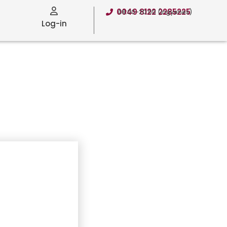
0049 8122 2285225
08:00-20:00 (ingyenes)
Log-in