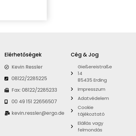
Elérhetőségek
Cég & Jog
Kevin Ressler
Gießereistraße
14
08122/2285225
85435 Erding
Impresszum
Fax: 08122/2285233
Adatvédelem
00 49 151 22656507
Cookie
kevin.ressler@ergo.de
tájékoztató
Elállás vagy
felmondás