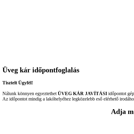
Üveg kár időpontfoglalás
Tisztelt Ügyfél!
Nálunk könnyen egyeztethet
ÜVEG KÁR JAVÍTÁSI
időpontot gép
Az időpontot mindig a lakóhelyéhez legközelebb eső elérhető irodáho
Adja me