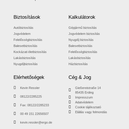
Biztosítások
Kalkulátorok
Autóbiztosítás
Gépjármű biztosítás
Jogvédelem
Jogvédelem biztosítás
Felelősségbiztosítás
Nyugdíj biztosítás
Balesetbiztosítás
Balesetbiztosítás
Kockázati életbiztosítás
Felelősségbiztosítás
Lakásbiztosítás
Lakásbiztosítás
Nyugdíjbiztosítás
Házbiztosítás
Elérhetőségek
Cég & Jog
Kevin Ressler
Gießereistraße 14
85435 Erding
08122/2285225
Impresszum
Adatvédelem
Fax: 08122/2285233
Cookie tájékoztató
Elállás vagy felmondás
00 49 151 22656507
kevin.ressler@ergo.de