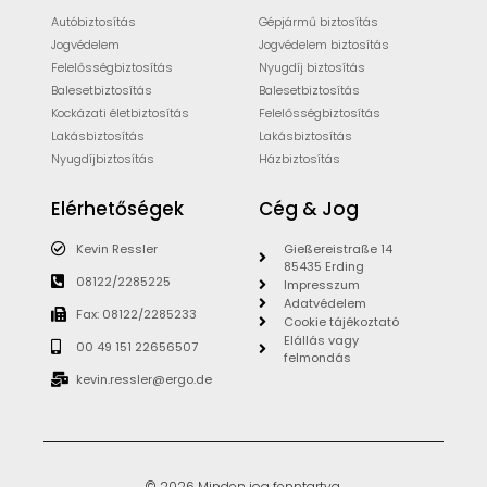
Autóbiztosítás
Gépjármű biztosítás
Jogvédelem
Jogvédelem biztosítás
Felelősségbiztosítás
Nyugdíj biztosítás
Balesetbiztosítás
Balesetbiztosítás
Kockázati életbiztosítás
Felelősségbiztosítás
Lakásbiztosítás
Lakásbiztosítás
Nyugdíjbiztosítás
Házbiztosítás
Elérhetőségek
Cég & Jog
Kevin Ressler
Gießereistraße 14
85435 Erding
08122/2285225
Impresszum
Adatvédelem
Fax: 08122/2285233
Cookie tájékoztató
Elállás vagy
00 49 151 22656507
felmondás
kevin.ressler@ergo.de
© 2026 Minden jog fenntartva.