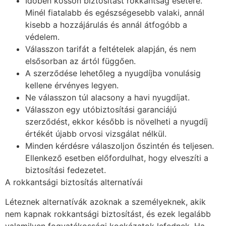
Időben kössön biztosítást rokkantság esetére.
Minél fiatalabb és egészségesebb valaki, annál
kisebb a hozzájárulás és annál átfogóbb a
védelem.
Válasszon tarifát a feltételek alapján, és nem
elsősorban az ártól függően.
A szerződése lehetőleg a nyugdíjba vonulásig
kellene érvényes legyen.
Ne válasszon túl alacsony a havi nyugdíjat.
Válasszon egy utóbiztosítási garanciájú
szerződést, ekkor később is növelheti a nyugdíj
értékét újabb orvosi vizsgálat nélkül.
Minden kérdésre válaszoljon őszintén és teljesen.
Ellenkező esetben előfordulhat, hogy elveszíti a
biztosítási fedezetet.
A rokkantsági biztosítás alternatívái
Léteznek alternatívák azoknak a személyeknek, akik
nem kapnak rokkantsági biztosítást, és ezek legalább
valamilyen fogyatékossági kockázatok lefednek. Ha