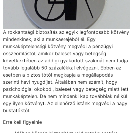
A rokkantsági biztosítás az egyik legfontosabb kötvény
mindenkinek, aki a munkaerejéből él. Egy
munkaképtelenségi kötvény megvédi a pénzügyi
összeomlástól, amikor baleset vagy betegség
következtében az addigi gyakorlott szakmát nem tudja
tovább legalább 50 százalékkal elvégezni. Ebben az
esetben a biztosítótól megkapja a megállapodás
szerinti havi nyugdíjat. Általában nem számít, hogy
pszichológiai okokból, baleset vagy betegség miatt lett
munkaképtelen. De nem mindenki kap továbbiak nélkül
egy ilyen kötvényt. Az ellenőrzőlistánk megvédi a nagy
buktatóktól.
Erre kell figyelnie