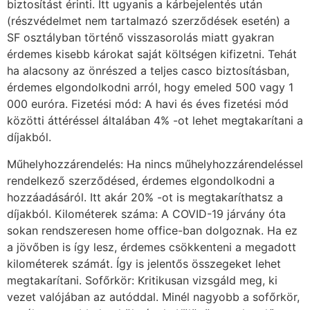
biztosítást érinti. Itt ugyanis a kárbejelentés után
(részvédelmet nem tartalmazó szerződések esetén) a
SF osztályban történő visszasorolás miatt gyakran
érdemes kisebb károkat saját költségen kifizetni. Tehát
ha alacsony az önrészed a teljes casco biztosításban,
érdemes elgondolkodni arról, hogy emeled 500 vagy 1
000 euróra. Fizetési mód: A havi és éves fizetési mód
közötti áttéréssel általában 4% -ot lehet megtakarítani a
díjakból.
Műhelyhozzárendelés: Ha nincs műhelyhozzárendeléssel
rendelkező szerződésed, érdemes elgondolkodni a
hozzáadásáról. Itt akár 20% -ot is megtakaríthatsz a
díjakból. Kilométerek száma: A COVID-19 járvány óta
sokan rendszeresen home office-ban dolgoznak. Ha ez
a jövőben is így lesz, érdemes csökkenteni a megadott
kilométerek számát. Így is jelentős összegeket lehet
megtakarítani. Sofőrkör: Kritikusan vizsgáld meg, ki
vezet valójában az autóddal. Minél nagyobb a sofőrkör,