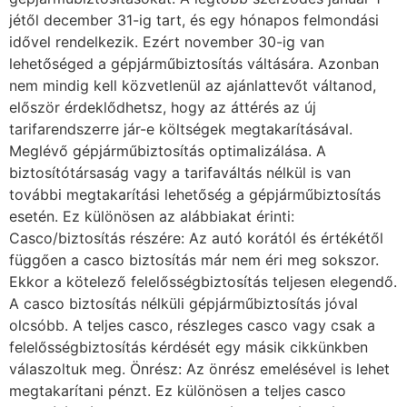
jétől december 31-ig tart, és egy hónapos felmondási
idővel rendelkezik. Ezért november 30-ig van
lehetőséged a gépjárműbiztosítás váltására. Azonban
nem mindig kell közvetlenül az ajánlattevőt váltanod,
először érdeklődhetsz, hogy az áttérés az új
tarifarendszerre jár-e költségek megtakarításával.
Meglévő gépjárműbiztosítás optimalizálása. A
biztosítótársaság vagy a tarifaváltás nélkül is van
további megtakarítási lehetőség a gépjárműbiztosítás
esetén. Ez különösen az alábbiakat érinti:
Casco/biztosítás részére: Az autó korától és értékétől
függően a casco biztosítás már nem éri meg sokszor.
Ekkor a kötelező felelősségbiztosítás teljesen elegendő.
A casco biztosítás nélküli gépjárműbiztosítás jóval
olcsóbb. A teljes casco, részleges casco vagy csak a
felelősségbiztosítás kérdését egy másik cikkünkben
válaszoltuk meg. Önrész: Az önrész emelésével is lehet
megtakarítani pénzt. Ez különösen a teljes casco