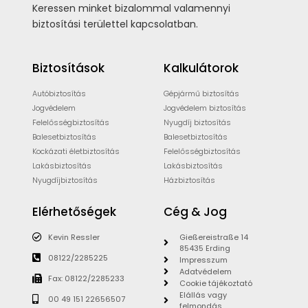
Keressen minket bizalommal valamennyi
biztosítási területtel kapcsolatban.
Biztosítások
Kalkulátorok
Autóbiztosítás
Gépjármű biztosítás
Jogvédelem
Jogvédelem biztosítás
Felelősségbiztosítás
Nyugdíj biztosítás
Balesetbiztosítás
Balesetbiztosítás
Kockázati életbiztosítás
Felelősségbiztosítás
Lakásbiztosítás
Lakásbiztosítás
Nyugdíjbiztosítás
Házbiztosítás
Elérhetőségek
Cég & Jog
Kevin Ressler
Gießereistraße 14
85435 Erding
08122/2285225
Impresszum
Adatvédelem
Fax: 08122/2285233
Cookie tájékoztató
Elállás vagy
00 49 151 22656507
felmondás