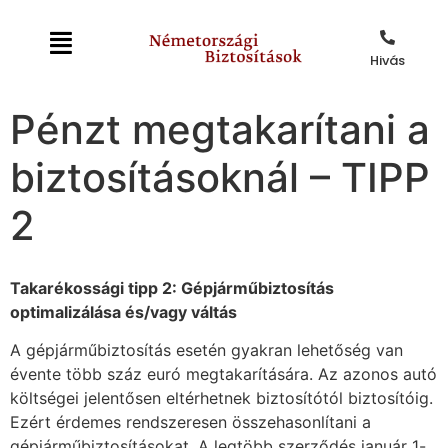
Hivás
Pénzt megtakarítani a
biztosításoknál – TIPP
2
Takarékossági tipp 2: Gépjárműbiztosítás
optimalizálása és/vagy váltás
A gépjárműbiztosítás esetén gyakran lehetőség van
évente több száz euró megtakarítására. Az azonos autó
költségei jelentősen eltérhetnek biztosítótól biztosítóig.
Ezért érdemes rendszeresen összehasonlítani a
gépjárműbiztosításokat. A legtöbb szerződés január 1-