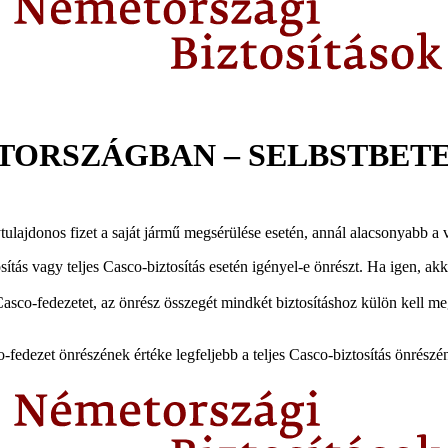
TORSZÁGBAN – SELBSTBETE
ajdonos fizet a saját jármű megsérülése esetén, annál alacsonyabb a vála
ás vagy teljes Casco-biztosítás esetén igényel-e önrészt. Ha igen, akk
Casco-fedezetet, az önrész összegét mindkét biztosításhoz külön kell me
-fedezet önrészének értéke legfeljebb a teljes Casco-biztosítás önrészén