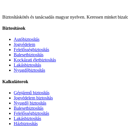
Biztosításkötés és tanácsadás magyar nyelven.
Keressen minket bizalo
Biztosítások
Autóbiztosítás
Jogvédelem
Felelősségbiztosítás
Balesetbiztosítás
Kockázati életbiztosítás
Lakásbiztosítás
Nyugdíjbiztosítás
Kalkulátorok
Gépjármű biztosítás
Jogvédelem biztosítás
Nyugdíj biztosítás
Balesetbiztosítás
Felelősségbiztosítás
Lakásbiztosítás
Házbiztosítás