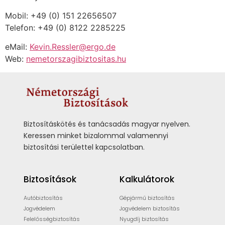
Mobil: +49 (0) 151 22656507
Telefon: +49 (0) 8122 2285225
eMail:
Kevin.Ressler@ergo.de
Web:
nemetorszagibiztositas.hu
Biztosításkötés és tanácsadás magyar nyelven.
Keressen minket bizalommal valamennyi
biztosítási területtel kapcsolatban.
Biztosítások
Kalkulátorok
Autóbiztosítás
Gépjármű biztosítás
Jogvédelem
Jogvédelem biztosítás
Felelősségbiztosítás
Nyugdíj biztosítás