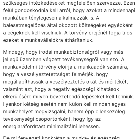
szükséges intézkedéseket megfelelően szervezze. Ezen
felül gondoskodnia kell arról, hogy azokat a mindennapi
munkában ténylegesen alkalmazzák is. A
balesetmegelőzés által okozott költségeket egyébként
a cégeknek kell viselniük. A törvény erejénél fogja tilos
ezeket a munkavállalókra áthárítaniuk.
Mindegy, hogy irodai munkabiztonságról vagy más
jellegű üzemben végzett tevékenységről van szó. A
munkavédelmi törvény előírja a munkaadók számára,
hogy a veszélyeztetettséget felmérjék, hogy
megállapíthassák a veszélyeztetés okát és mértékét,
valamint azt, hogy a negatív egészségi kihatások
elkerülésére milyen bevezetendő lépéseket kell tenniük.
Ilyenkor kétség esetén nem külön kell minden egyes
munkahelyet megvizsgálni, hanem épp ellenkezőleg
tevékenységi csoportonként, hogy így az
energiaráfordítást minimalizálni lehessen.
De mi fenyegeti konkrétan a munka- és egészség