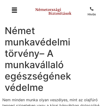
Hivás
Német
munkavédelmi
törvény– A
munkavállaló
egészségének
védelme
Nem minden munka olyan veszélyes, mint az olajfúró
tengeri szigeteken vagy a kínai bányákban dolgozóké,