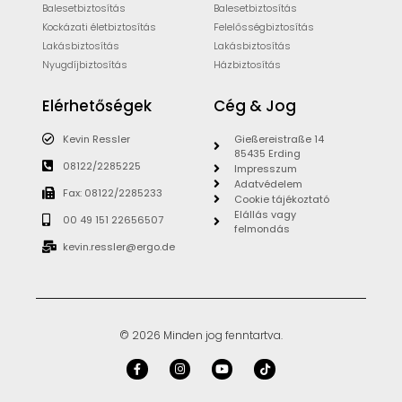
Balesetbiztosítás
Balesetbiztosítás
Kockázati életbiztosítás
Felelősségbiztosítás
Lakásbiztosítás
Lakásbiztosítás
Nyugdíjbiztosítás
Házbiztosítás
Elérhetőségek
Cég & Jog
Kevin Ressler
Gießereistraße 14
85435 Erding
08122/2285225
Impresszum
Adatvédelem
Fax: 08122/2285233
Cookie tájékoztató
Elállás vagy
00 49 151 22656507
felmondás
kevin.ressler@ergo.de
© 2026 Minden jog fenntartva.