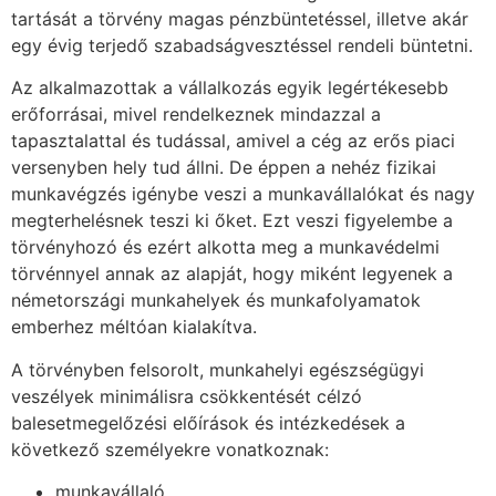
tartását a törvény magas pénzbüntetéssel, illetve akár
egy évig terjedő szabadságvesztéssel rendeli büntetni.
Az alkalmazottak a vállalkozás egyik legértékesebb
erőforrásai, mivel rendelkeznek mindazzal a
tapasztalattal és tudással, amivel a cég az erős piaci
versenyben hely tud állni. De éppen a nehéz fizikai
munkavégzés igénybe veszi a munkavállalókat és nagy
megterhelésnek teszi ki őket. Ezt veszi figyelembe a
törvényhozó és ezért alkotta meg a munkavédelmi
törvénnyel annak az alapját, hogy miként legyenek a
németországi munkahelyek és munkafolyamatok
emberhez méltóan kialakítva.
A törvényben felsorolt, munkahelyi egészségügyi
veszélyek minimálisra csökkentését célzó
balesetmegelőzési előírások és intézkedések a
következő személyekre vonatkoznak:
munkavállaló