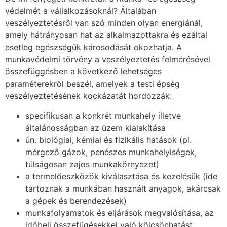
védelmét a vállalkozásoknál? Általában
veszélyeztetésről van szó minden olyan energiánál,
amely hátrányosan hat az alkalmazottakra és ezáltal
esetleg egészségük károsodását okozhatja. A
munkavédelmi törvény a veszélyeztetés felmérésével
összefüggésben a következő lehetséges
paraméterekről beszél, amelyek a testi épség
veszélyeztetésének kockázatát hordozzák:
specifikusan a konkrét munkahely illetve
általánosságban az üzem kialakítása
ún. biológiai, kémiai és fizikális hatások (pl.
mérgező gázok, penészes munkahelyiségek,
túlságosan zajos munkakörnyezet)
a termelőeszközök kiválasztása és kezelésük (ide
tartoznak a munkában használt anyagok, akárcsak
a gépek és berendezések)
munkafolyamatok és eljárások megvalósítása, az
időbeli összefügésekkel való kölcsönhatást