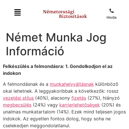
Hivás
Német Munka Jog
Információ
Felkészülés a felmondásra: 1. Gondolkodjon el az
indokon
A felmondásnak és a
munkahelyváltásnak
különböző
okai lehetnek. A leggyakoribbak a következők: rossz
vezetési stílus
(40%), alacsony
fizetés
(27%), hiányzó
megbecsülés
(24%) vagy
karrierlehetőségek
(20%) és
unalmas munkatartalom (14%). Ezek mind teljesen jogos
indokok. Az egyetlen fontos dolog, hogy soha ne
cselekedjen meggondolatlanul.