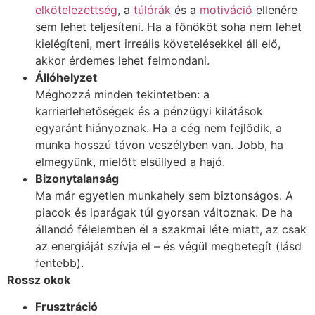
elkötelezettség
, a
túlórák
és a
motiváció
ellenére
sem lehet teljesíteni. Ha a főnököt soha nem lehet
kielégíteni, mert irreális követelésekkel áll elő,
akkor érdemes lehet felmondani.
Állóhelyzet
Méghozzá minden tekintetben: a
karrierlehetőségek és a pénzügyi kilátások
egyaránt hiányoznak. Ha a cég nem fejlődik, a
munka hosszú távon veszélyben van. Jobb, ha
elmegyünk, mielőtt elsüllyed a hajó.
Bizonytalanság
Ma már egyetlen munkahely sem biztonságos. A
piacok és iparágak túl gyorsan változnak. De ha
állandó félelemben él a szakmai léte miatt, az csak
az energiáját szívja el – és végül megbetegít (lásd
fentebb).
Rossz okok
Frusztráció