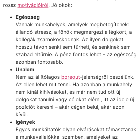
rossz
motivációiról
. Jó okok:
Egészség
Vannak munkahelyek, amelyek megbetegítenek:
állandó stressz, a főnök megmérgezi a légkört, a
kollégák zsarnokoskodnak. Az ilyen dolgokat
hosszú távon senki sem tűrheti, és senkinek sem
szabad eltűrnie. A pénz fontos lehet – az egészség
azonban fontosabb.
Unalom
Nem az állítólagos
boreout
-jelenségről beszélünk.
Az ellen lehet mit tenni. Ha azonban a munkahely
nem kínál kihívásokat, és már nem tud ott új
dolgokat tanulni vagy célokat elérni, itt az ideje új
pozíciót keresni – akár cégen belül, akár azon
kívül.
Igények
Egyes munkáltatók olyan elvárásokat támasztanak
a munkavállalókkal szemben, amelyeket az