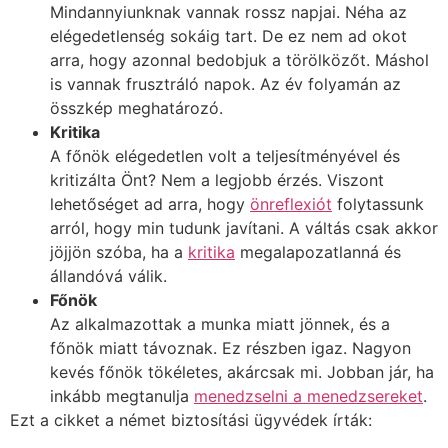
Mindannyiunknak vannak rossz napjai. Néha az
elégedetlenség sokáig tart. De ez nem ad okot
arra, hogy azonnal bedobjuk a törölközőt. Máshol
is vannak frusztráló napok. Az év folyamán az
összkép meghatározó.
Kritika
A főnök elégedetlen volt a teljesítményével és
kritizálta Önt? Nem a legjobb érzés. Viszont
lehetőséget ad arra, hogy
önreflexiót
folytassunk
arról, hogy min tudunk javítani. A váltás csak akkor
jöjjön szóba, ha a
kritika
megalapozatlanná és
állandóvá válik.
Főnök
Az alkalmazottak a munka miatt jönnek, és a
főnök miatt távoznak. Ez részben igaz. Nagyon
kevés főnök tökéletes, akárcsak mi. Jobban jár, ha
inkább megtanulja
menedzselni a menedzsereket
.
Ezt a cikket a német biztosítási ügyvédek írták: