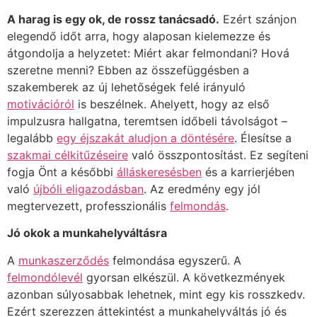
A harag is egy ok, de rossz tanácsadó.
Ezért szánjon
elegendő időt arra, hogy alaposan kielemezze és
átgondolja a helyzetet: Miért akar felmondani? Hová
szeretne menni? Ebben az összefüggésben a
szakemberek az új lehetőségek felé irányuló
motivációról
is beszélnek. Ahelyett, hogy az első
impulzusra hallgatna, teremtsen időbeli távolságot –
legalább
egy éjszakát aludjon a döntésére
. Élesítse a
szakmai célkitűzéseire
való összpontosítást. Ez segíteni
fogja Önt a későbbi
álláskeresésben
és a karrierjében
való
újbóli eligazodásban
. Az eredmény egy jól
megtervezett, professzionális
felmondás
.
Jó okok a munkahelyváltásra
A
munkaszerződés
felmondása egyszerű. A
felmondólevél
gyorsan elkészül. A következmények
azonban súlyosabbak lehetnek, mint egy kis rosszkedv.
Ezért szerezzen áttekintést a munkahelyváltás jó és