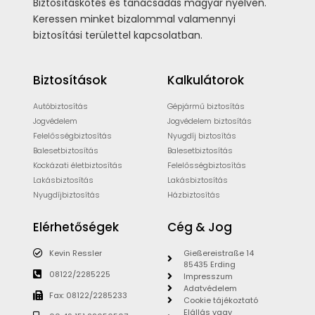
Biztosításkötés és tanácsadás magyar nyelven.
Keressen minket bizalommal valamennyi
biztosítási területtel kapcsolatban.
Biztosítások
Kalkulátorok
Autóbiztosítás
Gépjármű biztosítás
Jogvédelem
Jogvédelem biztosítás
Felelősségbiztosítás
Nyugdíj biztosítás
Balesetbiztosítás
Balesetbiztosítás
Kockázati életbiztosítás
Felelősségbiztosítás
Lakásbiztosítás
Lakásbiztosítás
Nyugdíjbiztosítás
Házbiztosítás
Elérhetőségek
Cég & Jog
Kevin Ressler
Gießereistraße 14
85435 Erding
08122/2285225
Impresszum
Adatvédelem
Fax: 08122/2285233
Cookie tájékoztató
Elállás vagy