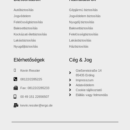
Autóbiztosítás
Gépjármű biztosítás
Jogvédelem
Jogvédelem biztosítás
Felelősségbiztosítás
Nyugdíj biztosítás
Balesetbiztosítás
Balesetbiztosítás
Kockázati életbiztosítás
Felelősségbiztosítás
Lakásbiztosítás
Lakásbiztosítás
Nyugdíjbiztosítás
Házbiztosítás
Elérhetőségek
Cég & Jog
Kevin Ressler
Gießereistraße 14
85435 Erding
08122/2285225
Impresszum
Adatvédelem
Fax: 08122/2285233
Cookie tájékoztató
Elállás vagy felmondás
00 49 151 22656507
kevin.ressler@ergo.de