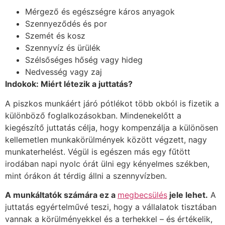
Mérgező és egészségre káros anyagok
Szennyeződés és por
Szemét és kosz
Szennyvíz és ürülék
Szélsőséges hőség vagy hideg
Nedvesség vagy zaj
Indokok: Miért létezik a juttatás?
A piszkos munkáért járó pótlékot több okból is fizetik a
különböző foglalkozásokban. Mindenekelőtt a
kiegészítő juttatás célja, hogy kompenzálja a különösen
kellemetlen munkakörülmények között végzett, nagy
munkaterhelést. Végül is egészen más egy fűtött
irodában napi nyolc órát ülni egy kényelmes székben,
mint órákon át térdig állni a szennyvízben.
A munkáltatók számára ez a
megbecsülés
jele lehet.
A
juttatás egyértelművé teszi, hogy a vállalatok tisztában
vannak a körülményekkel és a terhekkel – és értékelik,