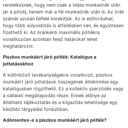
rendelkeznek, hogy nem csak a teljes munkaórák után
jár a pótdíj, hanem már a fél munkaórák után is. Az órák
számát ezután felfelé kerekítjük. Az is előfordulhat,
hogy több súlyosbítás is átfedésben van, és együttesen
fizethető ki. Az óránkénti maximális pótlékra
vonatkozóan azonban felső határokat lehet
meghatározni.
Piszkos munkáért járó pótlék: Katalógus a
juttatásokhoz
A különböző tevékenységekre vonatkozó, piszkos
munkáért járó juttatások összegének áttekintése egy
katalógusban rögzíthető. Ez a kollektív szerződés vagy
a vállalati megállapodás része. Ennek előnye az
átlátható tájékoztatás és a kiigazítás lehetősége egy
későbbi tárgyalási fordulóban.
Adómentes-e a piszkos munkáért járó pótlék?