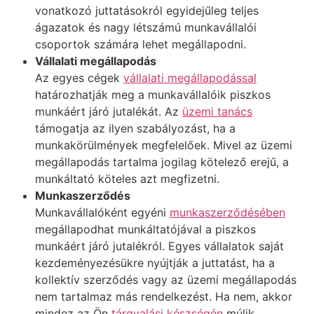
vonatkozó juttatásokról egyidejűleg teljes
ágazatok és nagy létszámú munkavállalói
csoportok számára lehet megállapodni.
Vállalati megállapodás
Az egyes cégek
vállalati megállapodással
határozhatják meg a munkavállalóik piszkos
munkáért járó jutalékát. Az
üzemi tanács
támogatja az ilyen szabályozást, ha a
munkakörülmények megfelelőek. Mivel az üzemi
megállapodás tartalma jogilag kötelező erejű, a
munkáltató köteles azt megfizetni.
Munkaszerződés
Munkavállalóként egyéni
munkaszerződésében
megállapodhat munkáltatójával a piszkos
munkáért járó jutalékról. Egyes vállalatok saját
kezdeményezésükre nyújtják a juttatást, ha a
kollektív szerződés vagy az üzemi megállapodás
nem tartalmaz más rendelkezést. Ha nem, akkor
mindez az Ön
tárgyalási készségén
múlik.