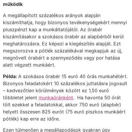
működik
A megállapított százalékos arányok alapján
kiszámíthatja, hogy bizonyos tevékenységekért mennyi
pluszpénzt kap a munkáltatójától. Az órabér
kiszámításakor a szokásos órabér az alapbérből kerül
meghatározásra. Ez képezi a kiegészítés alapját. Ezt
megszorozva a pótlék százalékával megkapjuk az új,
megnövelt órabért a szennyeződés vagy por hatása
alatt végzett munkáért.
Példa:
A szokásos órabér 15 euró 40 órás munkahétért.
Bizonyos feladatokért 10 százalékos juttatásra jogosult
– kedvezőtlen körülmények között ez 1,50 euró
többletet jelent
munkaóránként
. Ha havonta 50 órát
tölt ezekkel a feladatokkal, akkor 750 euró (alapbér)
helyett összesen 825 eurót (75 euró piszkos munkáért
pótlék) kap erre az időre.
Ezen túlmenően a megállapodások gyakran úgy