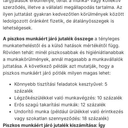
tárgyalások eredménye, tehát a munka- vagy kollektív
szerződés, illetve a vállalati megállapodás tartalma. Az
ilyen juttatást gyakran kedvezőtlen körülmények között
ledolgozott óránként fizetik, de átalányösszegek is
lehetségesek.
A piszkos munkáért járó jutalék összege
a tényleges
munkaterheléstől és a külső hatások mértékétől függ.
Röviden tehát: minél piszkosabbak és higiéniátlanabbak
a munkakörülmények, annál magasabb a munkavállalók
juttatása. A következő példák azt mutatják, hogy a
piszkos munkáért járó pótlék milyen magas lehet:
Könnyebb tisztítási feladatok kesztyűvel: 5
százalék
Légzőkészülékkel való munkavégzés: 10 százalék
Erős szagú takarítási munkák: 12 százalék
Undorító munka (például ürülékkel való érintkezés
vagy szokatlan szennyeződés: 18 százalék)
Piszkos munkáért járó jutalék kiszámítása: Így