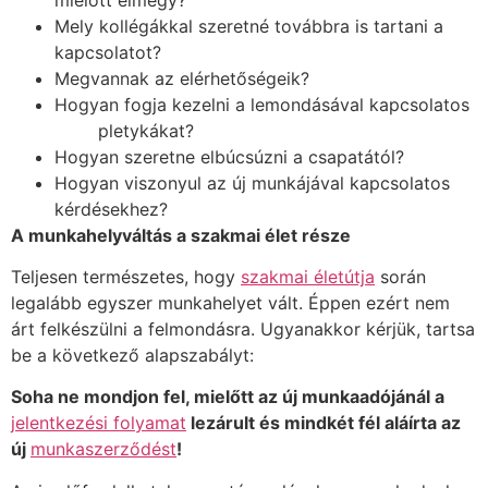
Mely kollégákkal szeretné továbbra is tartani a
kapcsolatot?
Megvannak az elérhetőségeik?
Hogyan fogja kezelni a lemondásával kapcsolatos
pletykákat?
Hogyan szeretne elbúcsúzni a csapatától?
Hogyan viszonyul az új munkájával kapcsolatos
kérdésekhez?
A munkahelyváltás a szakmai élet része
Teljesen természetes, hogy
szakmai életútja
során
legalább egyszer munkahelyet vált. Éppen ezért nem
árt felkészülni a felmondásra. Ugyanakkor kérjük, tartsa
be a következő alapszabályt:
Soha ne mondjon fel, mielőtt az új munkaadójánál a
jelentkezési folyamat
lezárult és mindkét fél aláírta az
új
munkaszerződést
!