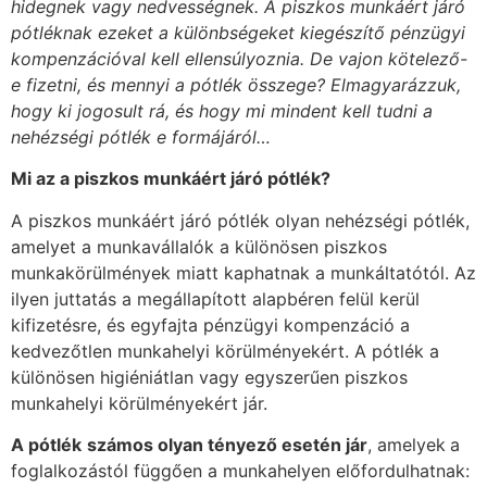
hidegnek vagy nedvességnek. A piszkos munkáért járó
pótléknak ezeket a különbségeket kiegészítő pénzügyi
kompenzációval kell ellensúlyoznia. De vajon kötelező-
e fizetni, és mennyi a pótlék összege? Elmagyarázzuk,
hogy ki jogosult rá, és hogy mi mindent kell tudni a
nehézségi pótlék e formájáról…
Mi az a piszkos munkáért járó pótlék?
A piszkos munkáért járó pótlék olyan nehézségi pótlék,
amelyet a munkavállalók a különösen piszkos
munkakörülmények miatt kaphatnak a munkáltatótól. Az
ilyen juttatás a megállapított alapbéren felül kerül
kifizetésre, és egyfajta pénzügyi kompenzáció a
kedvezőtlen munkahelyi körülményekért. A pótlék a
különösen higiéniátlan vagy egyszerűen piszkos
munkahelyi körülményekért jár.
A pótlék
számos olyan tényező esetén jár
, amelyek
a
foglalkozástól függően a munkahelyen előfordulhatnak: