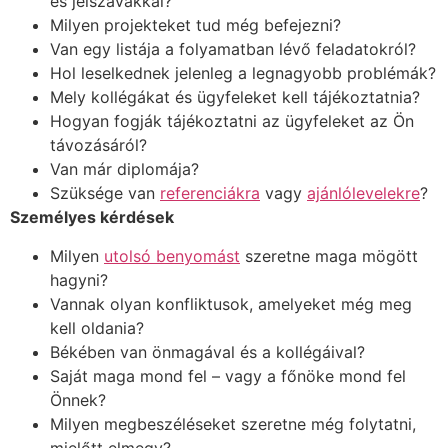
és jelszavakkal?
Milyen projekteket tud még befejezni?
Van egy listája a folyamatban lévő feladatokról?
Hol leselkednek jelenleg a legnagyobb problémák?
Mely kollégákat és ügyfeleket kell tájékoztatnia?
Hogyan fogják tájékoztatni az ügyfeleket az Ön
távozásáról?
Van már diplomája?
Szüksége van
referenciákra
vagy
ajánlólevelekre
?
Személyes kérdések
Milyen
utolsó benyomást
szeretne maga mögött
hagyni?
Vannak olyan konfliktusok, amelyeket még meg
kell oldania?
Békében van önmagával és a kollégáival?
Saját maga mond fel – vagy a főnöke mond fel
Önnek?
Milyen megbeszéléseket szeretne még folytatni,
mielőtt elmegy?