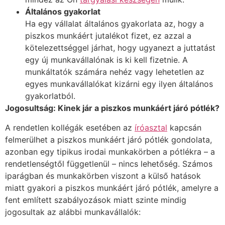
Általános gyakorlat
Ha egy vállalat általános gyakorlata az, hogy a
piszkos munkáért jutalékot fizet, ez azzal a
kötelezettséggel járhat, hogy ugyanezt a juttatást
egy új munkavállalónak is ki kell fizetnie. A
munkáltatók számára nehéz vagy lehetetlen az
egyes munkavállalókat kizárni egy ilyen általános
gyakorlatból.
Jogosultság: Kinek jár a piszkos munkáért járó pótlék?
A rendetlen kollégák esetében az
íróasztal
kapcsán
felmerülhet a piszkos munkáért járó pótlék gondolata,
azonban egy tipikus irodai munkakörben a pótlékra – a
rendetlenségtől függetlenül – nincs lehetőség. Számos
iparágban és munkakörben viszont a külső hatások
miatt gyakori a piszkos munkáért járó pótlék, amelyre a
fent említett szabályozások miatt szinte mindig
jogosultak az alábbi munkavállalók: