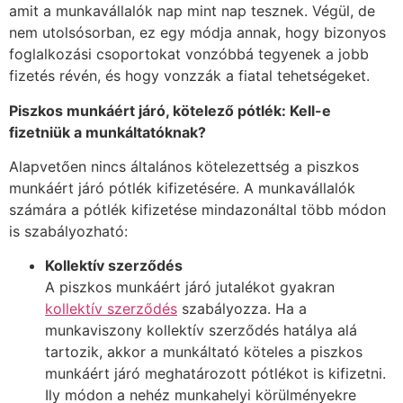
amit a munkavállalók nap mint nap tesznek. Végül, de
nem utolsósorban, ez egy módja annak, hogy bizonyos
foglalkozási csoportokat vonzóbbá tegyenek a jobb
fizetés révén, és hogy vonzzák a fiatal tehetségeket.
Piszkos munkáért járó, kötelező pótlék: Kell-e
fizetniük a munkáltatóknak?
Alapvetően nincs általános kötelezettség a piszkos
munkáért járó pótlék kifizetésére. A munkavállalók
számára a pótlék kifizetése mindazonáltal több módon
is szabályozható:
Kollektív szerződés
A piszkos munkáért járó jutalékot gyakran
kollektív szerződés
szabályozza. Ha a
munkaviszony kollektív szerződés hatálya alá
tartozik, akkor a munkáltató köteles a piszkos
munkáért járó meghatározott pótlékot is kifizetni.
Ily módon a nehéz munkahelyi körülményekre