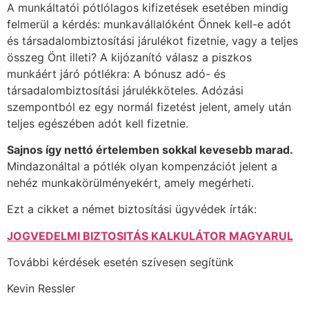
A munkáltatói pótlólagos kifizetések esetében mindig
felmerül a kérdés: munkavállalóként Önnek kell-e adót
és társadalombiztosítási járulékot fizetnie, vagy a teljes
összeg Önt illeti? A kijózanító válasz a piszkos
munkáért járó pótlékra: A bónusz adó- és
társadalombiztosítási járulékköteles. Adózási
szempontból ez egy normál fizetést jelent, amely után
teljes egészében adót kell fizetnie.
Sajnos így nettó értelemben sokkal kevesebb marad.
Mindazonáltal a pótlék olyan kompenzációt jelent a
nehéz munkakörülményekért, amely megérheti.
Ezt a cikket a német biztosítási ügyvédek írták:
JOGVEDELMI BIZTOSITÁS KALKULÁTOR MAGYARUL
További kérdések esetén szívesen segítünk
Kevin Ressler