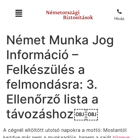
Hivás
Német Munka Jog
Információ –
Felkészülés a
felmondásra: 3.
Ellenőrző lista a
távozáshoz￼￼
A cégnél eltöltött utolsó napokra a mottó: Mostantól
kezdve már nem a munkaadója, hanem a saját
hírneve