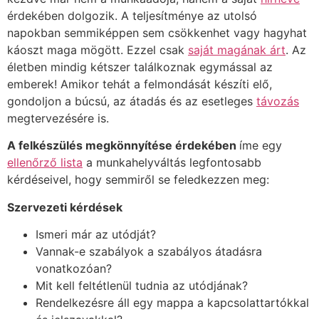
érdekében dolgozik. A teljesítménye az utolsó
napokban semmiképpen sem csökkenhet vagy hagyhat
káoszt maga mögött. Ezzel csak
saját magának árt
. Az
életben mindig kétszer találkoznak egymással az
emberek! Amikor tehát a felmondását készíti elő,
gondoljon a búcsú, az átadás és az esetleges
távozás
megtervezésére is.
A felkészülés megkönnyítése érdekében
íme egy
ellenőrző lista
a munkahelyváltás legfontosabb
kérdéseivel, hogy semmiről se feledkezzen meg:
Szervezeti kérdések
Ismeri már az utódját?
Vannak-e szabályok a szabályos átadásra
vonatkozóan?
Mit kell feltétlenül tudnia az utódjának?
Rendelkezésre áll egy mappa a kapcsolattartókkal