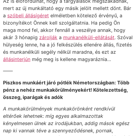
Az is előfordulhat, hogy a tárgyalások megszakadnak,
mert az új munkáltató egy másik jelölt mellett dönt. Bár
a
szóbeli állásígéret
elméletben kötelező érvényű, a
bizonyítékot Önnek kell szolgáltatnia. Ha pedig Ön
maga mond fel, akkor fennáll a veszélye annak, hogy
akár 3 hónapig
zárolják
a
munkanélküli-ellátását
. Szóval
hülyeség lenne, ha a jó felkészülés ellenére állás, fizetés
és munkanélküli segély nélkül maradna, és ezt az
állásinterjún
még meg is kellene magyaráznia…
——
Piszkos munkáért járó pótlék Németországban: Több
pénz a nehéz munkakörülményekért! Kötelezettség,
összeg, iparágak és adók
A munkakörülmények munkakörönként rendkívül
eltérőek lehetnek: míg egyes alkalmazottak
kényelmesen ülnek az irodájukban, addig mások egész
nap ki vannak téve a szennyeződésnek, pornak,