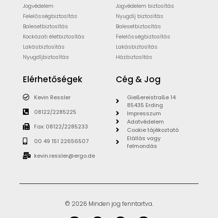
Jogvédelem
Jogvédelem biztosítás
Felelősségbiztosítás
Nyugdíj biztosítás
Balesetbiztosítás
Balesetbiztosítás
Kockázati életbiztosítás
Felelősségbiztosítás
Lakásbiztosítás
Lakásbiztosítás
Nyugdíjbiztosítás
Házbiztosítás
Elérhetőségek
Cég & Jog
Kevin Ressler
Gießereistraße 14
85435 Erding
08122/2285225
Impresszum
Adatvédelem
Fax: 08122/2285233
Cookie tájékoztató
Elállás vagy
00 49 151 22656507
felmondás
kevin.ressler@ergo.de
© 2026 Minden jog fenntartva.