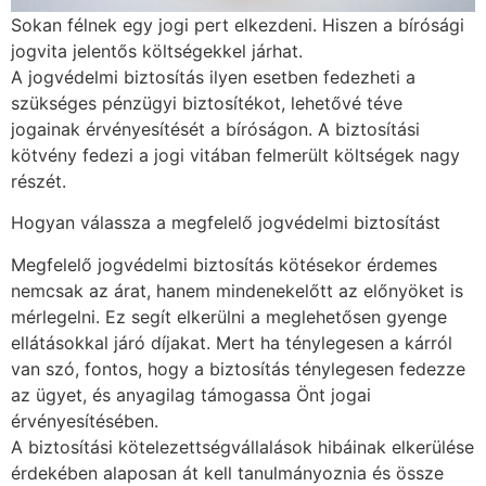
Sokan félnek egy jogi pert elkezdeni. Hiszen a bírósági
jogvita jelentős költségekkel járhat.
A jogvédelmi biztosítás ilyen esetben fedezheti a
szükséges pénzügyi biztosítékot, lehetővé téve
jogainak érvényesítését a bíróságon. A biztosítási
kötvény fedezi a jogi vitában felmerült költségek nagy
részét.
Hogyan válassza a megfelelő jogvédelmi biztosítást
Megfelelő jogvédelmi biztosítás kötésekor érdemes
nemcsak az árat, hanem mindenekelőtt az előnyöket is
mérlegelni. Ez segít elkerülni a meglehetősen gyenge
ellátásokkal járó díjakat. Mert ha ténylegesen a kárról
van szó, fontos, hogy a biztosítás ténylegesen fedezze
az ügyet, és anyagilag támogassa Önt jogai
érvényesítésében.
A biztosítási kötelezettségvállalások hibáinak elkerülése
érdekében alaposan át kell tanulmányoznia és össze