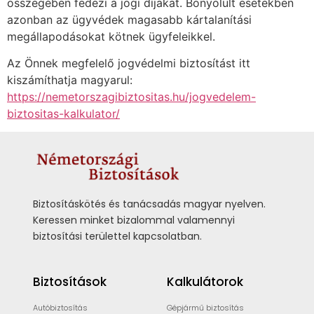
összegében fedezi a jogi díjakat. Bonyolult esetekben
azonban az ügyvédek magasabb kártalanítási
megállapodásokat kötnek ügyfeleikkel.
Az Önnek megfelelő jogvédelmi biztosítást itt
kiszámíthatja magyarul:
https://nemetorszagibiztositas.hu/jogvedelem-
biztositas-kalkulator/
Biztosításkötés és tanácsadás magyar nyelven.
Keressen minket bizalommal valamennyi
biztosítási területtel kapcsolatban.
Biztosítások
Kalkulátorok
Autóbiztosítás
Gépjármű biztosítás