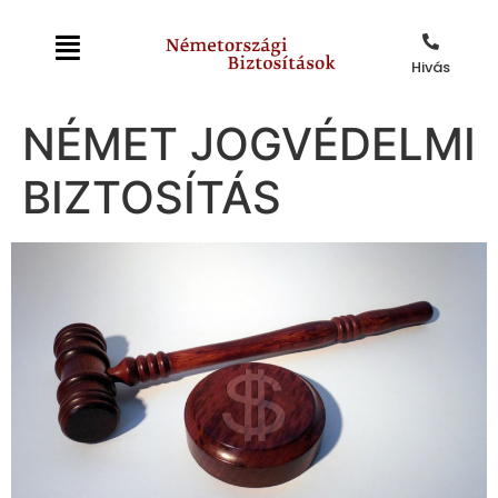
Hivás
NÉMET JOGVÉDELMI
BIZTOSÍTÁS