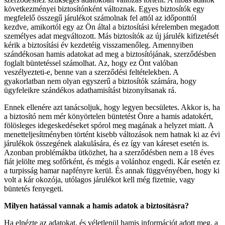
következményei biztosítónként változnak. Egyes biztosítók egy
megfelelő összegű járulékot számolnak fel attól az időponttól
kezdve, amikortól egy az Ön által a biztosítási kérelemben megadott
személyes adat megváltozott. Más biztosítók az új járulék kifizetését
kérik a biztosítási év kezdetéig visszamenőleg. Amennyiben
szándékosan hamis adatokat ad meg a biztosítójának, szerződésben
foglalt büntetéssel számolhat. Az, hogy ez Önt valóban
veszélyezteti-e, benne van a szerződési feltételekben. A
gyakorlatban nem olyan egyszerű a biztosítók számára, hogy
ügyfeleikre szándékos adathamisítást bizonyítsanak rá.
Ennek ellenére azt tanácsoljuk, hogy legyen becsületes. Akkor is, ha
a biztosító nem mér könyörtelen büntetést Önre a hamis adatokért,
fölösleges idegeskedéseket spórol meg magának a helyzet miatt. A
menetteljesítményben történt kisebb változások nem hatnak ki az évi
járulékok összegének alakulására, és ez így van káreset esetén is.
Azonban problémákba ütközhet, ha a szerződésben nem a 18 éves
fiát jelölte meg sofőrként, és mégis a volánhoz engedi. Kár esetén ez
a turpisság hamar napfényre kerül. És annak függvényében, hogy ki
volt a kár okozója, utólagos járulékot kell még fizetnie, vagy
büntetés fenyegeti.
Milyen hatással vannak a hamis adatok a biztosítá
sra?
Ha elnézte az adatokat, és véletlenül hamis információt adott meg, a