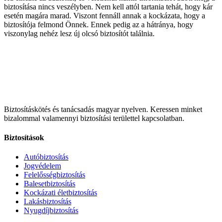
biztosítása nincs veszélyben. Nem kell attól tartania tehát, hogy kár
esetén magára marad. Viszont fennáll annak a kockázata, hogy a
biztosítója felmond Önnek. Ennek pedig az a hátránya, hogy
viszonylag nehéz lesz új olcsó biztosítót találnia.
Biztosításkötés és tanácsadás magyar nyelven.
Keressen minket
bizalommal valamennyi biztosítási területtel kapcsolatban.
Biztosítások
Autóbiztosítás
Jogvédelem
Felelősségbiztosítás
Balesetbiztosítás
Kockázati életbiztosítás
Lakásbiztosítás
Nyugdíjbiztosítás