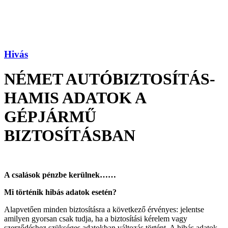
Hivás
NÉMET AUTÓBIZTOSÍTÁS-
HAMIS ADATOK A
GÉPJÁRMŰ
BIZTOSÍTÁSBAN
A csalások p
énzbe kerülnek
……
Mi t
ö
rt
é
nik hibás adatok eset
é
n?
Alapvetően minden biztosításra a következő érvényes: jelentse
amilyen gyorsan csak tudja, ha a biztosítási kérelem vagy
szerződéshez szükséges adatokban változás történt. A hibás adatok