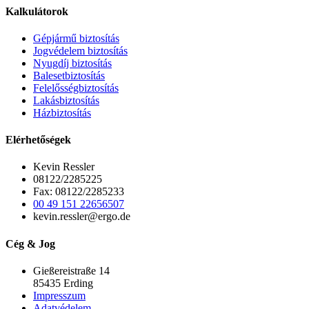
Kalkulátorok
Gépjármű biztosítás
Jogvédelem biztosítás
Nyugdíj biztosítás
Balesetbiztosítás
Felelősségbiztosítás
Lakásbiztosítás
Házbiztosítás
Elérhetőségek
Kevin Ressler
08122/2285225
Fax: 08122/2285233
00 49 151 22656507
kevin.ressler@ergo.de
Cég & Jog
Gießereistraße 14
85435 Erding
Impresszum
Adatvédelem