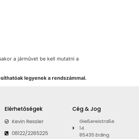
kor a járművet be kell mutatni a
osíthatóak legyenek a rendszámmal.
Elérhetőségek
Cég & Jog
Kevin Ressler
Gießereistraße
14
08122/2285225
85435 Erding