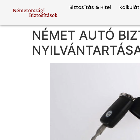
Biztosítás & Hitel
Kalkulát
NÉMET AUTÓ BIZT
NYILVÁNTARTÁS