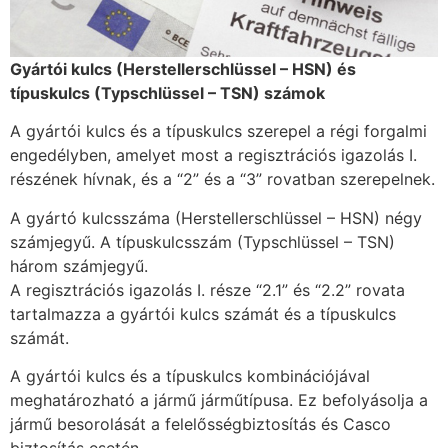
Gyártói kulcs (Herstellerschlüssel – HSN) és
típuskulcs (Typschlüssel – TSN) számok
A gyártói kulcs és a típuskulcs szerepel a régi forgalmi
engedélyben, amelyet most a regisztrációs igazolás I.
részének hívnak, és a “2” és a “3” rovatban szerepelnek.
A gyártó kulcsszáma (Herstellerschlüssel – HSN) négy
számjegyű. A típuskulcsszám (Typschlüssel – TSN)
három számjegyű.
A regisztrációs igazolás I. része “2.1” és “2.2” rovata
tartalmazza a gyártói kulcs számát és a típuskulcs
számát.
A gyártói kulcs és a típuskulcs kombinációjával
meghatározható a jármű járműtípusa. Ez befolyásolja a
jármű besorolását a felelősségbiztosítás és Casco