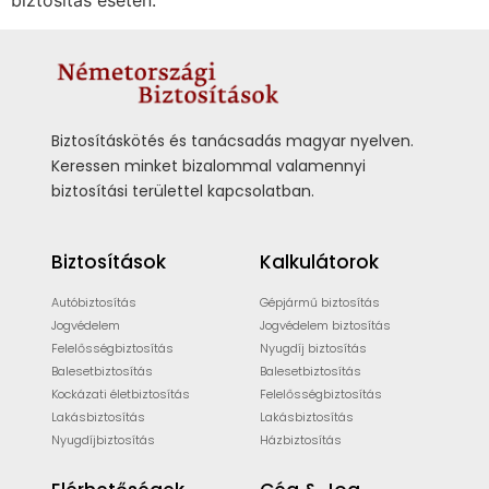
biztosítás esetén.
Biztosításkötés és tanácsadás magyar nyelven.
Keressen minket bizalommal valamennyi
biztosítási területtel kapcsolatban.
Biztosítások
Kalkulátorok
Autóbiztosítás
Gépjármű biztosítás
Jogvédelem
Jogvédelem biztosítás
Felelősségbiztosítás
Nyugdíj biztosítás
Balesetbiztosítás
Balesetbiztosítás
Kockázati életbiztosítás
Felelősségbiztosítás
Lakásbiztosítás
Lakásbiztosítás
Nyugdíjbiztosítás
Házbiztosítás