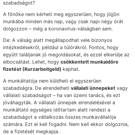
szabadságot?
A főnöke nem kérheti meg egyszerűen, hogy jöjjön
munkába minden más nap, vagy csak napi négy órát
dolgozzon – még a koronavírus-válságban sem.
De: A válság alatt megállapodhat vele bizonyos
intézkedésekről, például a túlórákról. Fontos, hogy
együtt találjanak jó megoldásokat, és ezzel elkerülje az
elbocsátást. Lehet, hogy
csökkentett munkaidőre
fizetést (Kurzarbeitgeld)
kaphat
.
A munkáltatója nem küldheti el egyszerűen
szabadságra. De elrendelheti
vállalati ünnepeket
vagy
vállalati szabadságot – ha van üzemi tanács, és ezt
jóváhagyták. A vállalati ünnepek elrendelésével a
munkáltató egységes időtartam alatt rendezi a
szabadságot a vállalkozás összes munkavállalója
számára. Ezt el kell fogadni. Nem kell ekkor dolgoznia,
de a fizetését megkapja.