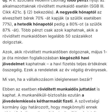
Új:
A II. szociális védelmi csomag
több pénzt
nyújt az
alkalmazottaknak rövidített munkaidő esetén (SGB III.
Cikk 421c. § (2) bekezdés).
A negyedik hónaptól
az
elveszített bérek 70% -át kapják (a szülők esetében
77%),
a hetedik hónapotól
pedig a 80%-ot (a szülők
87% -át). Több pénzt csak azok kaphatnak, akik a
rövidített munkaidőben legalább 50 százalékot
dolgoztak.
Azok, akik rövidített munkaidőben dolgoznak, május 1-
je óta minden foglalkozásban
kiegészítő havi
jövedelmet
kaphatnak – a havi fizetés teljes értékének
összegéig. Ezek a rendeletek az év végéig érvényesek.
Mi van, ha a vállalkozásom ideiglenesen bezár?
Ebben az esetben
rövidített munkaidős juttatást
is
kaphat. A munkanélküli-biztosítás ezután
a
jövedelemkiesés kétharmadát fizeti
. A szövetségi
kormány úgy határozott, hogy megkönnyíti ennek