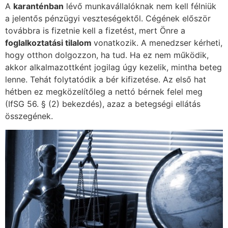
A
karanténban
lévő munkavállalóknak nem kell félniük
a jelentős pénzügyi veszteségektől. Cégének először
továbbra is fizetnie kell a fizetést, mert Önre a
foglalkoztatási tilalom
vonatkozik. A menedzser kérheti,
hogy otthon dolgozzon, ha tud. Ha ez nem működik,
akkor alkalmazottként jogilag úgy kezelik, mintha beteg
lenne. Tehát folytatódik a bér kifizetése. Az első hat
hétben ez megközelítőleg a nettó bérnek felel meg
(IfSG 56. § (2) bekezdés), azaz a betegségi ellátás
összegének.