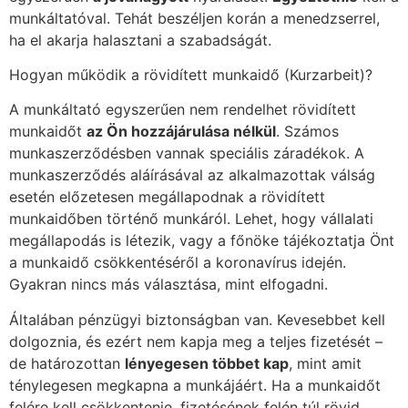
munkáltatóval. Tehát beszéljen korán a menedzserrel,
ha el akarja halasztani a szabadságát.
Hogyan működik a rövidített munkaidő (Kurzarbeit)?
A munkáltató egyszerűen nem rendelhet rövidített
munkaidőt
az Ön hozzájárulása nélkül
. Számos
munkaszerződésben vannak speciális záradékok. A
munkaszerződés aláírásával az alkalmazottak válság
esetén előzetesen megállapodnak a rövidített
munkaidőben történő munkáról. Lehet, hogy vállalati
megállapodás is létezik, vagy a főnöke tájékoztatja Önt
a munkaidő csökkentéséről a koronavírus idején.
Gyakran nincs más választása, mint elfogadni.
Általában pénzügyi biztonságban van. Kevesebbet kell
dolgoznia, és ezért nem kapja meg a teljes fizetését –
de határozottan
lényegesen többet kap
, mint amit
ténylegesen megkapna a munkájáért. Ha a munkaidőt
felére kell csökkentenie, fizetésének felén túl rövid