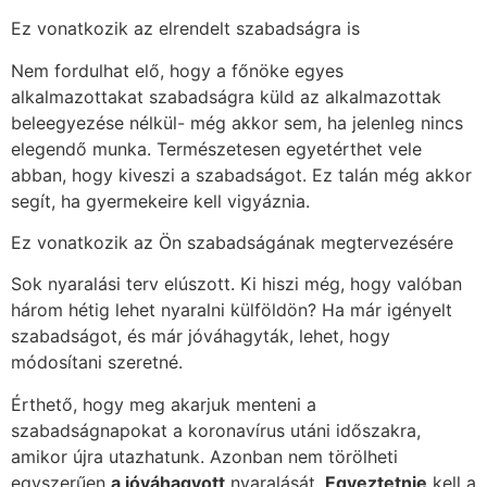
Ez vonatkozik az elrendelt szabadságra is
Nem fordulhat elő, hogy a főnöke egyes
alkalmazottakat szabadságra küld az alkalmazottak
beleegyezése nélkül- még akkor sem, ha jelenleg nincs
elegendő munka. Természetesen egyetérthet vele
abban, hogy kiveszi a szabadságot. Ez talán még akkor
segít, ha gyermekeire kell vigyáznia.
Ez vonatkozik az Ön szabadságának megtervezésére
Sok nyaralási terv elúszott. Ki hiszi még, hogy valóban
három hétig lehet nyaralni külföldön? Ha már igényelt
szabadságot, és már jóváhagyták, lehet, hogy
módosítani szeretné.
Érthető, hogy meg akarjuk menteni a
szabadságnapokat a koronavírus utáni időszakra,
amikor újra utazhatunk. Azonban nem törölheti
egyszerűen
a jóváhagyott
nyaralását.
Egyeztetnie
kell a