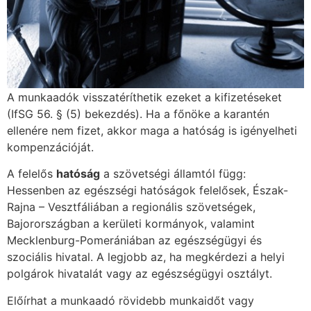
A munkaadók visszatéríthetik ezeket a kifizetéseket
(IfSG 56. § (5) bekezdés). Ha a főnöke a karantén
ellenére nem fizet, akkor maga a hatóság is igényelheti
kompenzációját.
A felelős
hatóság
a szövetségi államtól függ:
Hessenben az egészségi hatóságok felelősek, Észak-
Rajna – Vesztfáliában a regionális szövetségek,
Bajorországban a kerületi kormányok, valamint
Mecklenburg-Pomerániában az egészségügyi és
szociális hivatal. A legjobb az, ha megkérdezi a helyi
polgárok hivatalát vagy az egészségügyi osztályt.
Előírhat a munkaadó rövidebb munkaidőt vagy