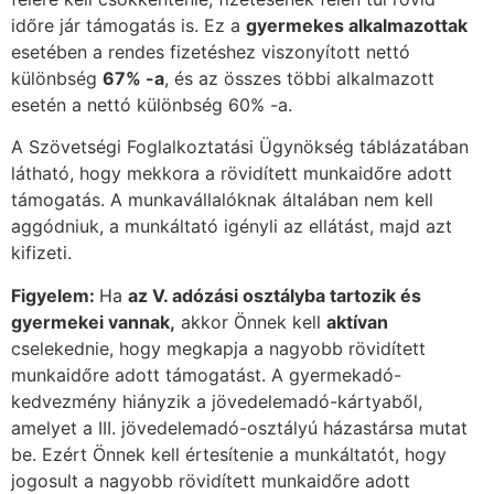
időre jár támogatás is. Ez a
gyermekes alkalmazottak
esetében a rendes fizetéshez viszonyított nettó
különbség
67% -a
, és az összes többi alkalmazott
esetén a nettó különbség 60% -a.
A Szövetségi Foglalkoztatási Ügynökség táblázatában
látható, hogy mekkora a rövidített munkaidőre adott
támogatás. A munkavállalóknak általában nem kell
aggódniuk, a munkáltató igényli az ellátást, majd azt
kifizeti.
Figyelem:
Ha
az V. adózási osztályba tartozik és
gyermekei vannak,
akkor Önnek kell
aktívan
cselekednie, hogy megkapja a nagyobb rövidített
munkaidőre adott támogatást. A gyermekadó-
kedvezmény hiányzik a jövedelemadó-kártyaből,
amelyet a III. jövedelemadó-osztályú házastársa mutat
be. Ezért Önnek kell értesítenie a munkáltatót, hogy
jogosult a nagyobb rövidített munkaidőre adott