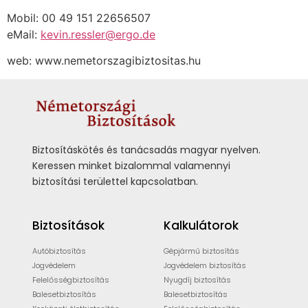
Mobil: 00 49 151 22656507
eMail:
kevin.ressler@ergo.de
web: www.nemetorszagibiztositas.hu
Biztosításkötés és tanácsadás magyar nyelven.
Keressen minket bizalommal valamennyi
biztosítási területtel kapcsolatban.
Biztosítások
Kalkulátorok
Autóbiztosítás
Gépjármű biztosítás
Jogvédelem
Jogvédelem biztosítás
Felelősségbiztosítás
Nyugdíj biztosítás
Balesetbiztosítás
Balesetbiztosítás