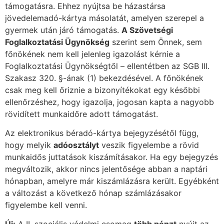
támogatásra. Ehhez nyújtsa be házastársa
jövedelemadó-kártya másolatát, amelyen szerepel a
gyermek után járó támogatás.
A Szövetségi
Foglalkoztatási Ügynökség
szerint sem Önnek, sem
főnökének nem kell jelenleg igazolást kérnie a
Foglalkoztatási Ügynökségtől – ellentétben az SGB III.
Szakasz 320. §-ának (1) bekezdésével. A főnökének
csak meg kell őriznie a bizonyítékokat egy későbbi
ellenőrzéshez, hogy igazolja, jogosan kapta a nagyobb
rövidített munkaidőre adott támogatást.
Az elektronikus béradó-kártya bejegyzésétől függ,
hogy melyik
adóosztályt
veszik figyelembe a rövid
munkaidős juttatások kiszámításakor. Ha egy bejegyzés
megváltozik, akkor nincs jelentősége abban a naptári
hónapban, amelyre már kiszámlázásra került. Egyébként
a változást a következő hónap számlázásakor
figyelembe kell venni.