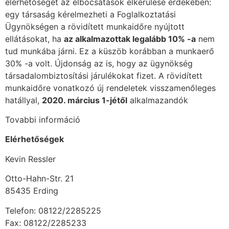
elérhetőségét az elbocsátások elkerülése érdekében:
egy társaság kérelmezheti a Foglalkoztatási
Ügynökségen a rövidített munkaidőre nyújtott
ellátásokat, ha
az alkalmazottak legalább 10% -a
nem
tud munkába járni. Ez a küszöb korábban a munkaerő
30% -a volt. Újdonság az is, hogy az ügynökség
társadalombiztosítási járulékokat fizet. A rövidített
munkaidőre vonatkozó új rendeletek visszamenőleges
hatállyal,
2020. március 1-jétől
alkalmazandók
Tovabbi információ
El
érhetős
é
gek
Kevin Ressler
Otto-Hahn-Str. 21
85435 Erding
Telefon: 08122/2285225
Fax: 08122/2285233