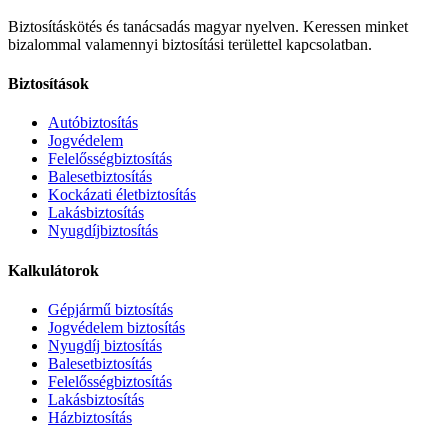
Biztosításkötés és tanácsadás magyar nyelven.
Keressen minket
bizalommal valamennyi biztosítási területtel kapcsolatban.
Biztosítások
Autóbiztosítás
Jogvédelem
Felelősségbiztosítás
Balesetbiztosítás
Kockázati életbiztosítás
Lakásbiztosítás
Nyugdíjbiztosítás
Kalkulátorok
Gépjármű biztosítás
Jogvédelem biztosítás
Nyugdíj biztosítás
Balesetbiztosítás
Felelősségbiztosítás
Lakásbiztosítás
Házbiztosítás