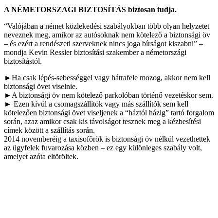
A NÉMETORSZAGI BIZTOSÍTÁS biztosan tudja.
“Valójában a német közlekedési szabályokban több olyan helyzetet
neveznek meg, amikor az autósoknak nem kötelező a biztonsági öv
– és ezért a rendészeti szerveknek nincs joga bírságot kiszabni” –
mondja Kevin Ressler biztosítási szakember a németországi
biztosítástól.
►Ha csak lépés-sebességgel vagy hátrafele mozog, akkor nem kell
biztonsági övet viselnie.
►A biztonsági öv nem kötelező parkolóban történő vezetéskor sem.
► Ezen kívül a csomagszállítók vagy más szállítók sem kell
kötelezően biztonsági övet viseljenek a “háztól házig” tartó forgalom
során, azaz amikor csak kis távolságot tesznek meg a kézbesítési
címek között a szállítás során.
2014 novemberéig a taxisofőrök is biztonsági öv nélkül vezethettek
az ügyfelek fuvarozása közben – ez egy különleges szabály volt,
amelyet azóta eltöröltek.