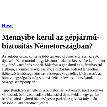
Hivás
Mennyibe kerül az gépjármű-
biztosítás Németországban?
Az autóbiztosítás költsége több tényezőtől függ: egyrészt az autó
típusától és a motortól – egy kis autó általában kevesebbe kerül, mint
egy felső kategóriás modell. Másrészt a gépjármű és a járművezető
életkora, a kármentességi osztály, a biztosítási fedezet terjedelme
(kötelező felelősségbiztosítás, részleges vagy teljes körű casco), az
önrész nagysága és még sok más lehet releváns a hozzájárulás
összege szempontjából.
Tipp: Rendszeresen ellenőrizze biztosítási kötvényét, mert bizonyos
változások befolyásolhatják a biztosítási díjat. Például egy garázs
bérlése, ahol a jármű biztonságosan parkol az éjszaka folyamán,
olcsóbb díjakat eredményezhet.