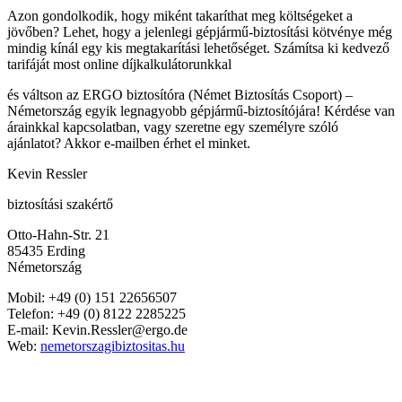
Azon gondolkodik, hogy miként takaríthat meg költségeket a
jövőben? Lehet, hogy a jelenlegi gépjármű-biztosítási kötvénye még
mindig kínál egy kis megtakarítási lehetőséget. Számítsa ki kedvező
tarifáját most online díjkalkulátorunkkal
és váltson az ERGO biztosítóra (Német Biztosítás Csoport) –
Németország egyik legnagyobb gépjármű-biztosítójára! Kérdése van
árainkkal kapcsolatban, vagy szeretne egy személyre szóló
ajánlatot? Akkor e-mailben érhet el minket.
Kevin Ressler
biztosítási szakértő
Otto-Hahn-Str. 21
85435 Erding
Németország
Mobil: +49 (0) 151 22656507
Telefon: +49 (0) 8122 2285225
E-mail: Kevin.Ressler@ergo.de
Web:
nemetorszagibiztositas.hu