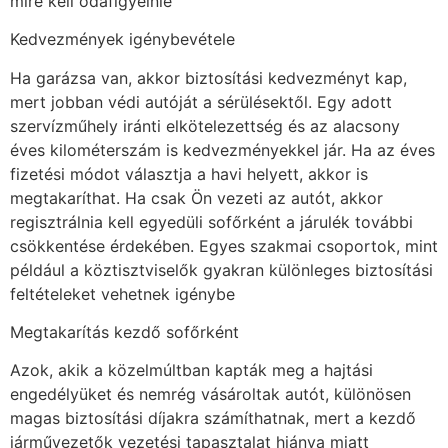
mire kell odafigyelnie
Kedvezmények igénybevétele
Ha garázsa van, akkor biztosítási kedvezményt kap,
mert jobban védi autóját a sérülésektől. Egy adott
szervízműhely iránti elkötelezettség és az alacsony
éves kilométerszám is kedvezményekkel jár. Ha az éves
fizetési módot választja a havi helyett, akkor is
megtakaríthat. Ha csak Ön vezeti az autót, akkor
regisztrálnia kell egyedüli sofőrként a járulék további
csökkentése érdekében. Egyes szakmai csoportok, mint
például a köztisztviselők gyakran különleges biztosítási
feltételeket vehetnek igénybe
Megtakarítás kezdő sofőrként
Azok, akik a közelmúltban kapták meg a hajtási
engedélyüket és nemrég vásároltak autót, különösen
magas biztosítási díjakra számíthatnak, mert a kezdő
járművezetők vezetési tapasztalat hiánya miatt