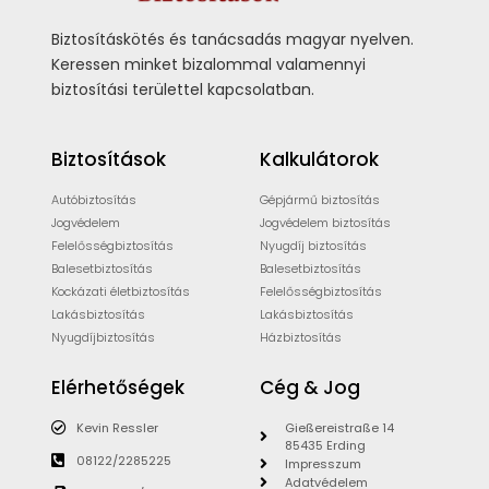
Biztosításkötés és tanácsadás magyar nyelven.
Keressen minket bizalommal valamennyi
biztosítási területtel kapcsolatban.
Biztosítások
Kalkulátorok
Autóbiztosítás
Gépjármű biztosítás
Jogvédelem
Jogvédelem biztosítás
Felelősségbiztosítás
Nyugdíj biztosítás
Balesetbiztosítás
Balesetbiztosítás
Kockázati életbiztosítás
Felelősségbiztosítás
Lakásbiztosítás
Lakásbiztosítás
Nyugdíjbiztosítás
Házbiztosítás
Elérhetőségek
Cég & Jog
Kevin Ressler
Gießereistraße 14
85435 Erding
08122/2285225
Impresszum
Adatvédelem