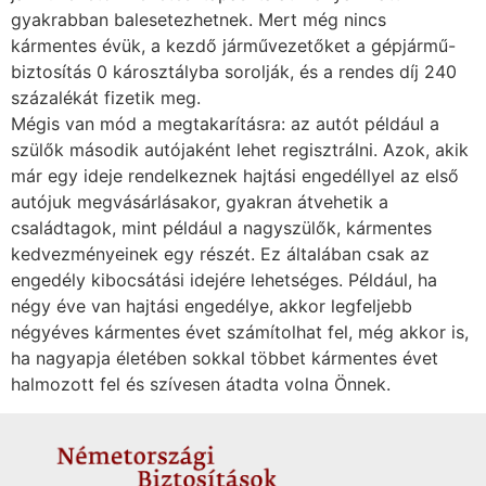
gyakrabban balesetezhetnek. Mert még nincs
kármentes évük, a kezdő járművezetőket a gépjármű-
biztosítás 0 károsztályba sorolják, és a rendes díj 240
százalékát fizetik meg.
Mégis van mód a megtakarításra: az autót például a
szülők második autójaként lehet regisztrálni. Azok, akik
már egy ideje rendelkeznek hajtási engedéllyel az első
autójuk megvásárlásakor, gyakran átvehetik a
családtagok, mint például a nagyszülők, kármentes
kedvezményeinek egy részét. Ez általában csak az
engedély kibocsátási idejére lehetséges. Például, ha
négy éve van hajtási engedélye, akkor legfeljebb
négyéves kármentes évet számítolhat fel, még akkor is,
ha nagyapja életében sokkal többet kármentes évet
halmozott fel és szívesen átadta volna Önnek.