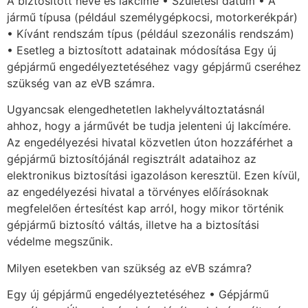
A biztosított neve és lakcíme • Születési dátum • A
jármű típusa (például személygépkocsi, motorkerékpár)
• Kívánt rendszám típus (például szezonális rendszám)
• Esetleg a biztosított adatainak módosítása Egy új
gépjármű engedélyeztetéséhez vagy gépjármű cseréhez
szükség van az eVB számra.
Ugyancsak elengedhetetlen lakhelyváltoztatásnál
ahhoz, hogy a járművét be tudja jelenteni új lakcímére.
Az engedélyezési hivatal közvetlen úton hozzáférhet a
gépjármű biztosítójánál regisztrált adataihoz az
elektronikus biztosítási igazoláson keresztül. Ezen kívül,
az engedélyezési hivatal a törvényes előírásoknak
megfelelően értesítést kap arról, hogy mikor történik
gépjármű biztosító váltás, illetve ha a biztosítási
védelme megszűnik.
Milyen esetekben van szükség az eVB számra?
Egy új gépjármű engedélyeztetéséhez • Gépjármű