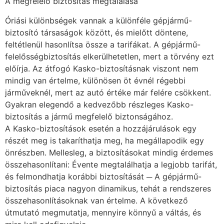
A megfelelő biztosítás megtalálása
Óriási különbségek vannak a különféle gépjármű-
biztosító társaságok között, és mielőtt döntene,
feltétlenül hasonlítsa össze a tarifákat. A gépjármű-
felelősségbiztosítás elkerülhetetlen, mert a törvény ezt
előírja. Az átfogó Kasko-biztosításnak viszont nem
mindig van értelme, különösen öt évnél régebbi
járműveknél, mert az autó értéke már felére csökkent.
Gyakran elegendő a kedvezőbb részleges Kasko-
biztosítás a jármű megfelelő biztonságához.
A Kasko-biztosítások esetén a hozzájárulások egy
részét meg is takaríthatja meg, ha megállapodik egy
önrészben. Mellesleg, a biztosításokat mindig érdemes
összehasonlítani: Évente megtalálhatja a legjobb tarifát,
és felmondhatja korábbi biztosítását ─ A gépjármű-
biztosítás piaca nagyon dinamikus, tehát a rendszeres
összehasonlításoknak van értelme. A következő
útmutató megmutatja, mennyire könnyű a váltás, és