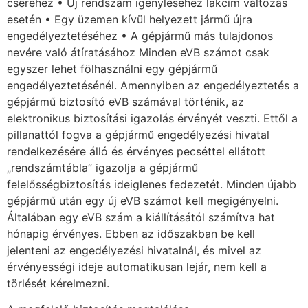
cseréhez • Új rendszám igényléséhez lakcím változás
esetén • Egy üzemen kívül helyezett jármű újra
engedélyeztetéséhez • A gépjármű más tulajdonos
nevére való átíratásához Minden eVB számot csak
egyszer lehet fölhasználni egy gépjármű
engedélyeztetésénél. Amennyiben az engedélyeztetés a
gépjármű biztosító eVB számával történik, az
elektronikus biztosítási igazolás érvényét veszti. Ettől a
pillanattól fogva a gépjármű engedélyezési hivatal
rendelkezésére álló és érvényes pecséttel ellátott
„rendszámtábla” igazolja a gépjármű
felelősségbiztosítás ideiglenes fedezetét. Minden újabb
gépjármű után egy új eVB számot kell megigényelni.
Általában egy eVB szám a kiállításától számítva hat
hónapig érvényes. Ebben az időszakban be kell
jelenteni az engedélyezési hivatalnál, és mivel az
érvényességi ideje automatikusan lejár, nem kell a
törlését kérelmezni.