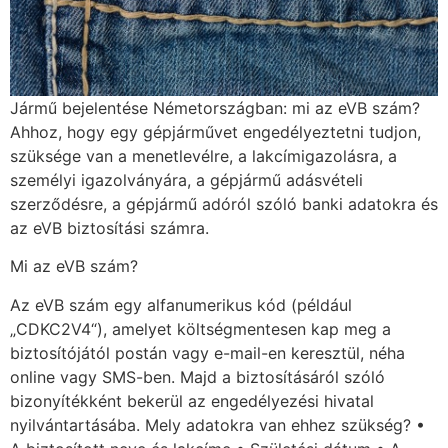
Jármű bejelentése Németországban: mi az eVB szám?
Ahhoz, hogy egy gépjárművet engedélyeztetni tudjon,
szüksége van a menetlevélre, a lakcímigazolásra, a
személyi igazolványára, a gépjármű adásvételi
szerződésre, a gépjármű adóról szóló banki adatokra és
az eVB biztosítási számra.
Mi az eVB szám?
Az eVB szám egy alfanumerikus kód (például
„CDKC2V4“), amelyet költségmentesen kap meg a
biztosítójától postán vagy e-mail-en keresztül, néha
online vagy SMS-ben. Majd a biztosításáról szóló
bizonyítékként bekerül az engedélyezési hivatal
nyilvántartásába. Mely adatokra van ehhez szükség? •