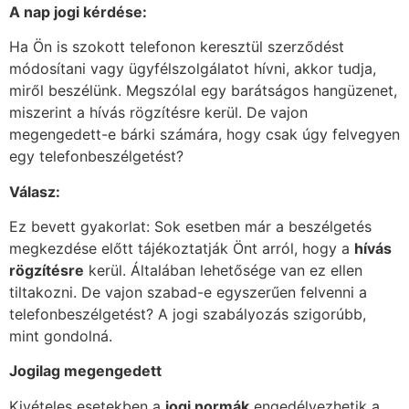
A nap jogi kérdése:
Ha Ön is szokott telefonon keresztül szerződést
módosítani vagy ügyfélszolgálatot hívni, akkor tudja,
miről beszélünk. Megszólal egy barátságos hangüzenet,
miszerint a hívás rögzítésre kerül. De vajon
megengedett-e bárki számára, hogy csak úgy felvegyen
egy telefonbeszélgetést?
Válasz:
Ez bevett gyakorlat: Sok esetben már a beszélgetés
megkezdése előtt tájékoztatják Önt arról, hogy a
hívás
rögzítésre
kerül. Általában lehetősége van ez ellen
tiltakozni. De vajon szabad-e egyszerűen felvenni a
telefonbeszélgetést? A jogi szabályozás szigorúbb,
mint gondolná.
Jogilag megengedett
Kivételes esetekben a
jogi normák
engedélyezhetik a