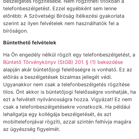
beszélgetés rögzítésébe. Nem rögzítheti titokban a
telefonbeszélgetést. Ezzel egyébként sem lenne
előrébb: A Szövetségi Bíróság ítélkezési gyakorlata
szerint az ilyen felvételek nem használhatók fel a
bíróságon.
Büntethető felvételek
Ha Ön engedély nélkül rögzít egy telefonbeszélgetést, a
Büntető Törvénykönyv (StGB) 201. § (1) bekezdése
alapján akár büntetőjogi felelősségre is vonható.
Ez az
előírás a beszélgetések bizalmas jellegét védi.
Ugyanakkor nem csak a telefonbeszélgetés rögzítése
tilos. Önt akkor is büntetőjogi felelősségre vonhatják, ha
ezt a felvételt nyilvánosságra hozza. Vigyázat! Ez nem
csak a telefonbeszélgetésekre vonatkozik. Ha például
lehallgatja egy kollégája beszélgetését, és azt
mobiltelefonjával rögzíti, azzal szintén felhívja magára
az ügyészség figyelmét.