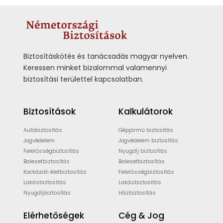
Biztosításkötés és tanácsadás magyar nyelven.
Keressen minket bizalommal valamennyi
biztosítási területtel kapcsolatban.
Biztosítások
Kalkulátorok
Autóbiztosítás
Gépjármű biztosítás
Jogvédelem
Jogvédelem biztosítás
Felelősségbiztosítás
Nyugdíj biztosítás
Balesetbiztosítás
Balesetbiztosítás
Kockázati életbiztosítás
Felelősségbiztosítás
Lakásbiztosítás
Lakásbiztosítás
Nyugdíjbiztosítás
Házbiztosítás
Elérhetőségek
Cég & Jog