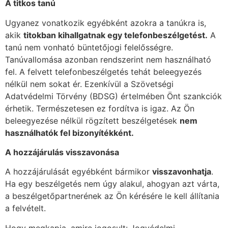
A titkos tanú
Ugyanez vonatkozik egyébként azokra a tanúkra is,
akik
titokban kihallgatnak egy telefonbeszélgetést.
A
tanú nem vonható büntetőjogi felelősségre.
Tanúvallomása azonban rendszerint nem használható
fel. A felvett telefonbeszélgetés tehát beleegyezés
nélkül nem sokat ér. Ezenkívül a Szövetségi
Adatvédelmi Törvény (BDSG) értelmében Önt szankciók
érhetik. Természetesen ez fordítva is igaz. Az Ön
beleegyezése nélkül rögzített beszélgetések
nem
használhatók fel bizonyítékként.
A hozzájárulás visszavonása
A hozzájárulását egyébként bármikor
visszavonhatja
.
Ha egy beszélgetés nem úgy alakul, ahogyan azt várta,
a beszélgetőpartnerének az Ön kérésére le kell állítania
a felvételt.
Hogy megkapja, amire jogosult: Jogvédelmi