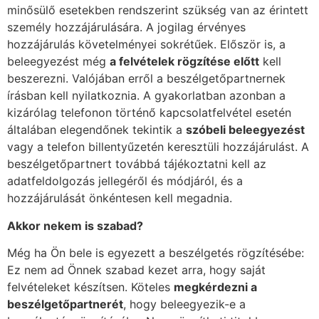
minősülő esetekben rendszerint szükség van az érintett
személy hozzájárulására. A jogilag érvényes
hozzájárulás követelményei sokrétűek. Először is, a
beleegyezést még
a felvételek rögzítése előtt
kell
beszerezni. Valójában erről a beszélgetőpartnernek
írásban kell nyilatkoznia. A gyakorlatban azonban a
kizárólag telefonon történő kapcsolatfelvétel esetén
általában elegendőnek tekintik a
szóbeli beleegyezést
vagy a telefon billentyűzetén keresztüli hozzájárulást. A
beszélgetőpartnert továbbá tájékoztatni kell az
adatfeldolgozás jellegéről és módjáról, és a
hozzájárulását önkéntesen kell megadnia.
Akkor nekem is szabad?
Még ha Ön bele is egyezett a beszélgetés rögzítésébe:
Ez nem ad Önnek szabad kezet arra, hogy saját
felvételeket készítsen. Köteles
megkérdezni a
beszélgetőpartnerét
, hogy beleegyezik-e a