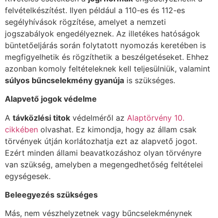
felvételkészítést. Ilyen például a 110-es és 112-es
segélyhívások rögzítése, amelyet a nemzeti
jogszabályok engedélyeznek. Az illetékes hatóságok
büntetőeljárás során folytatott nyomozás keretében is
megfigyelhetik és rögzíthetik a beszélgetéseket. Ehhez
azonban komoly feltételeknek kell teljesülniük, valamint
súlyos bűncselekmény gyanúja
is szükséges.
Alapvető jogok védelme
A
távközlési titok
védelméről az
Alaptörvény 10.
cikkében
olvashat.
Ez kimondja, hogy az állam csak
törvények útján korlátozhatja ezt az alapvető jogot.
Ezért minden állami beavatkozáshoz olyan törvényre
van szükség, amelyben a megengedhetőség feltételei
egységesek.
Beleegyezés szükséges
Más, nem vészhelyzetnek vagy bűncselekménynek