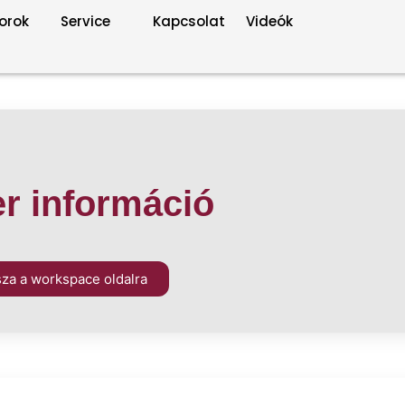
orok
Service
Kapcsolat
Videók
r információ
sza a workspace oldalra