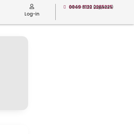
0049 8122 2285225
08:00-20:00 (ingyenes)
Log-in