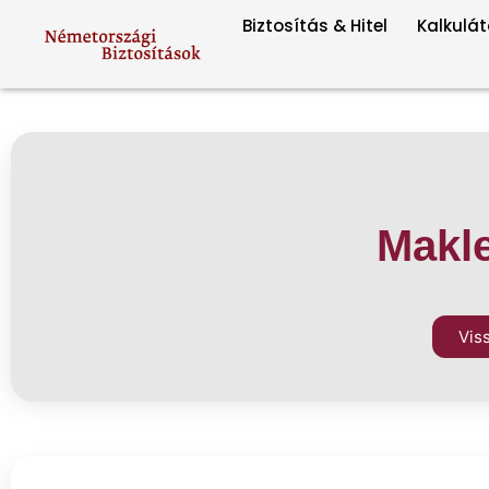
Biztosítás & Hitel
Kalkulát
Makle
Vis