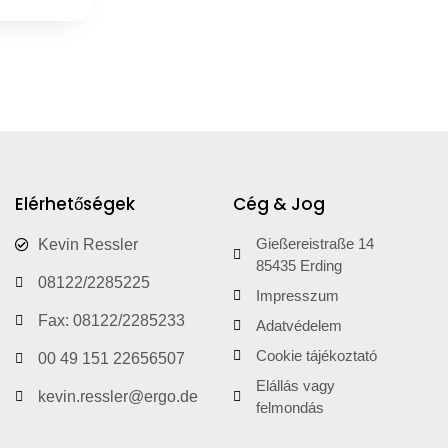
Elérhetőségek
Cég & Jog
Gießereistraße 14
Kevin Ressler
85435 Erding
08122/2285225
Impresszum
Fax: 08122/2285233
Adatvédelem
Cookie tájékoztató
00 49 151 22656507
Elállás vagy
kevin.ressler@ergo.de
felmondás