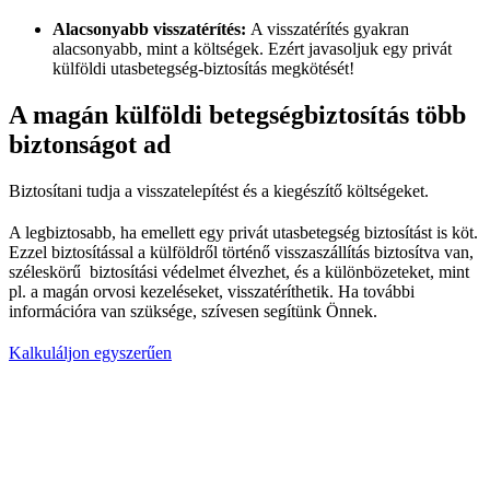
Alacsonyabb visszat
é
rít
é
s:
A visszatérítés gyakran
alacsonyabb, mint a költségek. Ezért javasoljuk egy privát
külföldi utasbetegség-biztosítás megkötését!
A magán külföldi betegségbiztosítás több
biztonságot ad
Biztosítani tudja a visszatelepítést és a kiegészítő költségeket.
A legbiztosabb, ha emellett egy privát utasbetegség biztosítást is köt.
Ezzel biztosítással a külföldről történő visszaszállítás biztosítva van,
széleskörű biztosítási védelmet élvezhet, és a különbözeteket, mint
pl. a magán orvosi kezeléseket, visszatéríthetik. Ha további
információra van szüksége, szívesen segítünk Önnek.
Kalkuláljon egyszerűen