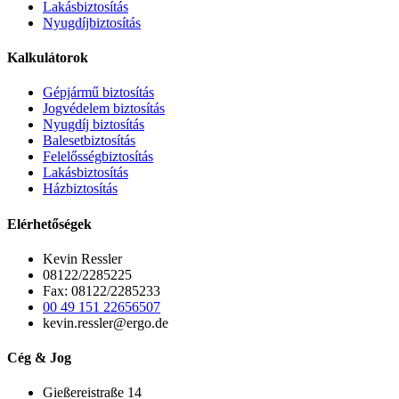
Lakásbiztosítás
Nyugdíjbiztosítás
Kalkulátorok
Gépjármű biztosítás
Jogvédelem biztosítás
Nyugdíj biztosítás
Balesetbiztosítás
Felelősségbiztosítás
Lakásbiztosítás
Házbiztosítás
Elérhetőségek
Kevin Ressler
08122/2285225
Fax: 08122/2285233
00 49 151 22656507
kevin.ressler@ergo.de
Cég & Jog
Gießereistraße 14