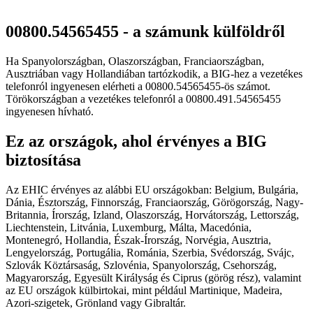
00800.54565455 - a számunk külföldről
Ha Spanyolországban, Olaszországban, Franciaországban,
Ausztriában vagy Hollandiában tartózkodik, a BIG-hez a vezetékes
telefonról ingyenesen elérheti a 00800.54565455-ös számot.
Törökországban a vezetékes telefonról a 00800.491.54565455
ingyenesen hívható.
Ez az országok, ahol érvényes a BIG
biztosítása
Az EHIC érvényes az alábbi EU országokban: Belgium, Bulgária,
Dánia, Észtország, Finnország, Franciaország, Görögország, Nagy-
Britannia, Írország, Izland, Olaszország, Horvátország, Lettország,
Liechtenstein, Litvánia, Luxemburg, Málta, Macedónia,
Montenegró, Hollandia, Észak-Írország, Norvégia, Ausztria,
Lengyelország, Portugália, Románia, Szerbia, Svédország, Svájc,
Szlovák Köztársaság, Szlovénia, Spanyolország, Csehország,
Magyarország, Egyesült Királyság és Ciprus (görög rész), valamint
az EU országok külbirtokai, mint például Martinique, Madeira,
Azori-szigetek, Grönland vagy Gibraltár.