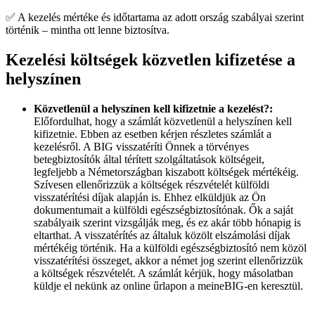
✅ A kezelés mértéke és időtartama az adott ország szabályai szerint
történik – mintha ott lenne biztosítva.
Kezelési költségek közvetlen kifizetése a
helyszínen
Közvetlenül a helyszínen kell kifizetnie a kezelést?:
Előfordulhat, hogy a számlát közvetlenül a helyszínen kell
kifizetnie. Ebben az esetben kérjen részletes számlát a
kezelésről. A BIG visszatéríti Önnek a törvényes
betegbiztosítók által térített szolgáltatások költségeit,
legfeljebb a Németországban kiszabott költségek mértékéig.
Szívesen ellenőrizzük a költségek részvételét külföldi
visszatérítési díjak alapján is. Ehhez elküldjük az Ön
dokumentumait a külföldi egészségbiztosítónak. Ők a saját
szabályaik szerint vizsgálják meg, és ez akár több hónapig is
eltarthat. A visszatérítés az általuk közölt elszámolási díjak
mértékéig történik. Ha a külföldi egészségbiztosító nem közöl
visszatérítési összeget, akkor a német jog szerint ellenőrizzük
a költségek részvételét. A számlát kérjük, hogy másolatban
küldje el nekünk az online űrlapon a meineBIG-en keresztül.