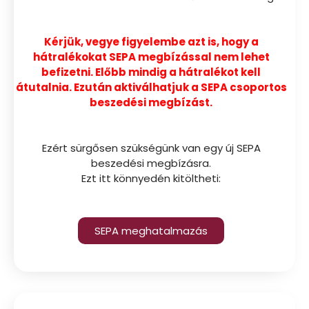
Kérjük, vegye figyelembe azt is, hogy a
hátralékokat SEPA megbízással nem lehet
befizetni. Előbb mindig a hátralékot kell
átutalnia. Ezután aktiválhatjuk a SEPA csoportos
beszedési megbízást.
Ezért sürgősen szükségünk van egy új SEPA
beszedési megbízásra.
Ezt itt könnyedén kitöltheti:
SEPA meghatalmazás