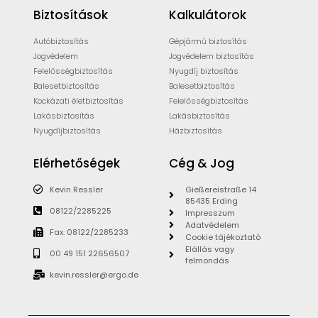
Biztosítások
Kalkulátorok
Autóbiztosítás
Gépjármű biztosítás
Jogvédelem
Jogvédelem biztosítás
Felelősségbiztosítás
Nyugdíj biztosítás
Balesetbiztosítás
Balesetbiztosítás
Kockázati életbiztosítás
Felelősségbiztosítás
Lakásbiztosítás
Lakásbiztosítás
Nyugdíjbiztosítás
Házbiztosítás
Elérhetőségek
Cég & Jog
Kevin Ressler
Gießereistraße 14
85435 Erding
08122/2285225
Impresszum
Adatvédelem
Fax: 08122/2285233
Cookie tájékoztató
Elállás vagy
00 49 151 22656507
felmondás
kevin.ressler@ergo.de