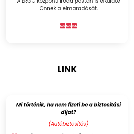
A ERGO központi iroda postán is elküldte
Önnek a elmaradását.
LINK
Mi történik, ha nem fizeti be a biztosítási
díjat?
(Autóbiztosítás)