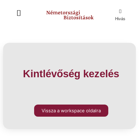
Hivás
Kintlévőség kezelés
Vissza a workspace oldalra