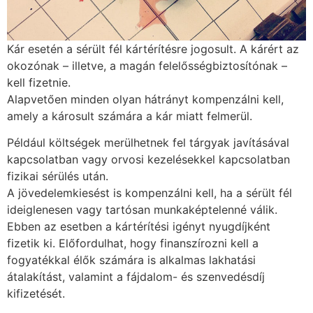
Kár esetén a sérült fél kártérítésre jogosult. A kárért az
okozónak – illetve, a magán felelősségbiztosítónak –
kell fizetnie.
Alapvetően minden olyan hátrányt kompenzálni kell,
amely a károsult számára a kár miatt felmerül.
Például költségek merülhetnek fel tárgyak javításával
kapcsolatban vagy orvosi kezelésekkel kapcsolatban
fizikai sérülés után.
A jövedelemkiesést is kompenzálni kell, ha a sérült fél
ideiglenesen vagy tartósan munkaképtelenné válik.
Ebben az esetben a kártérítési igényt nyugdíjként
fizetik ki. Előfordulhat, hogy finanszírozni kell a
fogyatékkal élők számára is alkalmas lakhatási
átalakítást, valamint a fájdalom- és szenvedésdíj
kifizetését.