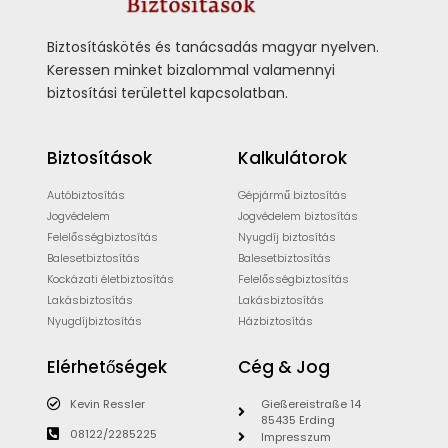
Biztosításkötés és tanácsadás magyar nyelven.
Keressen minket bizalommal valamennyi
biztosítási területtel kapcsolatban.
Biztosítások
Kalkulátorok
Autóbiztosítás
Gépjármű biztosítás
Jogvédelem
Jogvédelem biztosítás
Felelősségbiztosítás
Nyugdíj biztosítás
Balesetbiztosítás
Balesetbiztosítás
Kockázati életbiztosítás
Felelősségbiztosítás
Lakásbiztosítás
Lakásbiztosítás
Nyugdíjbiztosítás
Házbiztosítás
Elérhetőségek
Cég & Jog
Kevin Ressler
Gießereistraße 14
85435 Erding
08122/2285225
Impresszum