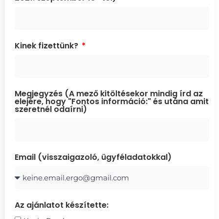
Kinek fizettünk?
Megjegyzés (A mező kitöltésekor mindig írd az
elejére, hogy "Fontos információ:" és utána amit
szeretnél odaírni)
Email (visszaigazoló, ügyféladatokkal)
Az ajánlatot készítette: