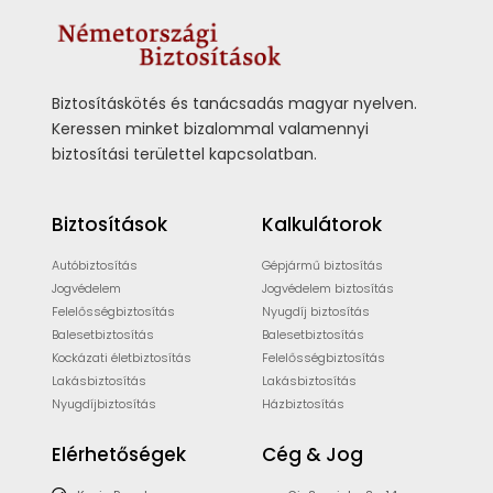
Biztosításkötés és tanácsadás magyar nyelven.
Keressen minket bizalommal valamennyi
biztosítási területtel kapcsolatban.
Biztosítások
Kalkulátorok
Autóbiztosítás
Gépjármű biztosítás
Jogvédelem
Jogvédelem biztosítás
Felelősségbiztosítás
Nyugdíj biztosítás
Balesetbiztosítás
Balesetbiztosítás
Kockázati életbiztosítás
Felelősségbiztosítás
Lakásbiztosítás
Lakásbiztosítás
Nyugdíjbiztosítás
Házbiztosítás
Elérhetőségek
Cég & Jog