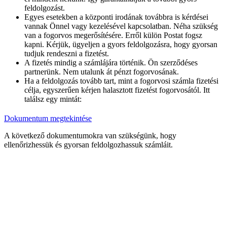
feldolgozást.
Egyes esetekben a központi irodának továbbra is kérdései
vannak Önnel vagy kezelésével kapcsolatban. Néha szükség
van a fogorvos megerősítésére. Erről külön Postat fogsz
kapni. Kérjük, ügyeljen a gyors feldolgozásra, hogy gyorsan
tudjuk rendeszni a fizetést.
A fizetés mindig a számlájára történik. Ön szerződéses
partnerünk. Nem utalunk át pénzt fogorvosának.
Ha a feldolgozás tovább tart, mint a fogorvosi számla fizetési
célja, egyszerűen kérjen halasztott fizetést fogorvosától. Itt
találsz egy mintát:
Dokumentum megtekintése
A következő dokumentumokra van szükségünk, hogy
ellenőrizhessük és gyorsan feldolgozhassuk számláit.