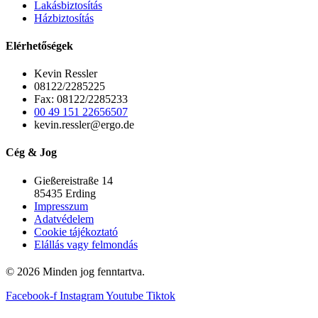
Lakásbiztosítás
Házbiztosítás
Elérhetőségek
Kevin Ressler
08122/2285225
Fax: 08122/2285233
00 49 151 22656507
kevin.ressler@ergo.de
Cég & Jog
Gießereistraße 14
85435 Erding
Impresszum
Adatvédelem
Cookie tájékoztató
Elállás vagy felmondás
© 2026 Minden jog fenntartva.
Facebook-f
Instagram
Youtube
Tiktok