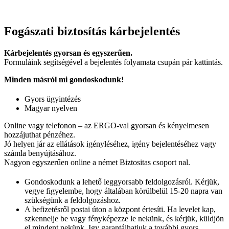
Fogászati biztosítás kárbejelentés
Kárbejelentés gyorsan és egyszerűen.
Formuláink segítségével a bejelentés folyamata csupán pár kattintás.
Minden másról mi gondoskodunk!
Gyors ügyintézés
Magyar nyelven
Online vagy telefonon – az ERGO-val gyorsan és kényelmesen
hozzájuthat pénzéhez.
Jó helyen jár az ellátások igényléséhez, igény bejelentéséhez vagy
számla benyújtásához.
Nagyon egyszerűen online a német Biztositas csoport nal.
Gondoskodunk a lehető leggyorsabb feldolgozásról. Kérjük,
vegye figyelembe, hogy általában körülbelül 15-20 napra van
szükségünk a feldolgozáshoz.
A befizetésről postai úton a központ értesíti. Ha levelet kap,
szkennelje be vagy fényképezze le nekünk, és kérjük, küldjön
el mindent nekünk. Igy garantálhatjuk a további gyors