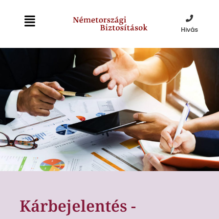
Hivás
Kárbejelentés -