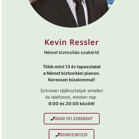
Kevin Ressler
Német biztosítás szakértő
Több mint 13 év tapasztalat
a Német biztosítási piacon.
Keressen bizalommal!
Szívesen tájékoztatjuk emailen
és telefonon, minden nap
8:00 és 20:00 között!
0049 151 22656507
003612361231