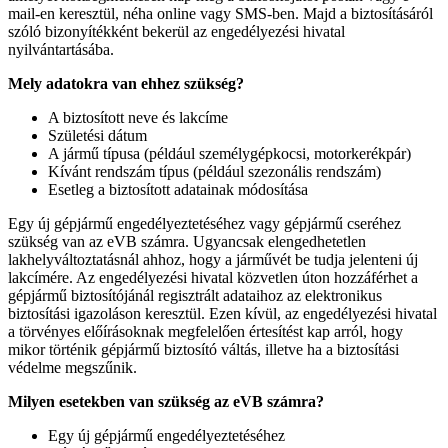
mail-en keresztül, néha online vagy SMS-ben. Majd a biztosításáról
szóló bizonyítékként bekerül az engedélyezési hivatal
nyilvántartásába.
Mely adatokra van ehhez szüks
é
g?
A biztosított neve és lakcíme
Születési dátum
A jármű típusa (például személygépkocsi, motorkerékpár)
Kívánt rendszám típus (például szezonális rendszám)
Esetleg a biztosított adatainak módosítása
Egy új gépjármű engedélyeztetéséhez vagy gépjármű cseréhez
szükség van az eVB számra. Ugyancsak elengedhetetlen
lakhelyváltoztatásnál ahhoz, hogy a járművét be tudja jelenteni új
lakcímére. Az engedélyezési hivatal közvetlen úton hozzáférhet a
gépjármű biztosítójánál regisztrált adataihoz az elektronikus
biztosítási igazoláson keresztül. Ezen kívül, az engedélyezési hivatal
a törvényes előírásoknak megfelelően értesítést kap arról, hogy
mikor történik gépjármű biztosító váltás, illetve ha a biztosítási
védelme megszűnik.
Milyen esetekben van szüks
ég az eVB szá
mra?
Egy új gépjármű engedélyeztetéséhez