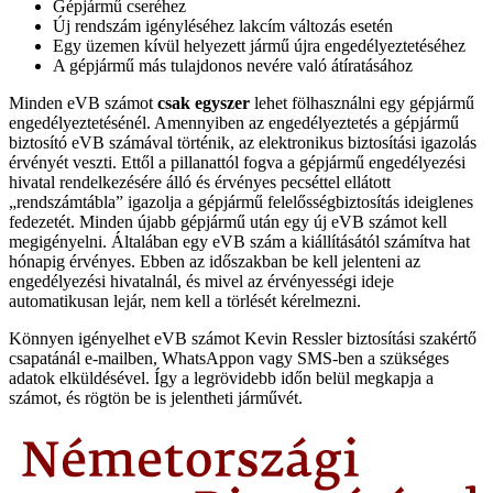
Gépjármű cseréhez
Új rendszám igényléséhez lakcím változás esetén
Egy üzemen kívül helyezett jármű újra engedélyeztetéséhez
A gépjármű más tulajdonos nevére való átíratásához
Minden eVB számot
csak egyszer
lehet fölhasználni egy gépjármű
engedélyeztetésénél. Amennyiben az engedélyeztetés a gépjármű
biztosító eVB számával történik, az elektronikus biztosítási igazolás
érvényét veszti. Ettől a pillanattól fogva a gépjármű engedélyezési
hivatal rendelkezésére álló és érvényes pecséttel ellátott
„rendszámtábla” igazolja a gépjármű felelősségbiztosítás ideiglenes
fedezetét. Minden újabb gépjármű után egy új eVB számot kell
megigényelni. Általában egy eVB szám a kiállításától számítva hat
hónapig érvényes. Ebben az időszakban be kell jelenteni az
engedélyezési hivatalnál, és mivel az érvényességi ideje
automatikusan lejár, nem kell a törlését kérelmezni.
Könnyen igényelhet eVB számot Kevin Ressler biztosítási szakértő
csapatánál e-mailben, WhatsAppon vagy SMS-ben a szükséges
adatok elküldésével. Így a legrövidebb időn belül megkapja a
számot, és rögtön be is jelentheti járművét.