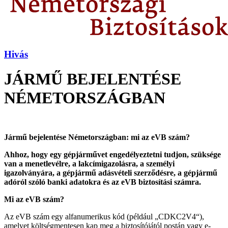
Hivás
JÁRMŰ BEJELENTÉSE
NÉMETORSZÁGBAN
Jármű bejelent
é
se N
é
metországban: mi az eVB szá
m?
Ahhoz, hogy egy g
é
pjármű
vet enged
é
lyeztetni tudjon, szüks
é
ge
van a menetlev
é
lre, a lakcímigazolásra, a szem
é
lyi
igazolványára, a g
é
pjármű adásv
é
teli szerződ
é
sre, a g
é
pjármű
ad
ó
r
ó
l sz
ó
l
ó
banki adatokra
é
s az eVB biztosítási szá
mra.
Mi az eVB szá
m?
Az eVB szám egy alfanumerikus kód (például „CDKC2V4“),
amelyet költségmentesen kap meg a biztosítójától postán vagy e-