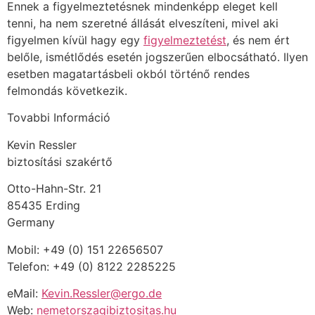
Ennek a figyelmeztetésnek mindenképp eleget kell
tenni, ha nem szeretné állását elveszíteni, mivel aki
figyelmen kívül hagy egy
figyelmeztetést
, és nem ért
belőle, ismétlődés esetén jogszerűen elbocsátható. Ilyen
esetben magatartásbeli okból történő rendes
felmondás következik.
Tovabbi Információ
Kevin Ressler
biztosítási szakértő
Otto-Hahn-Str. 21
85435 Erding
Germany
Mobil: +49 (0) 151 22656507
Telefon: +49 (0) 8122 2285225
eMail:
Kevin.Ressler@ergo.de
Web:
nemetorszagibiztositas.hu