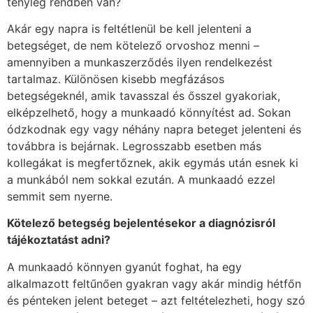
tényleg rendben van?
Akár egy napra is feltétlenül be kell jelenteni a
betegséget, de nem kötelező orvoshoz menni –
amennyiben a munkaszerződés ilyen rendelkezést
tartalmaz. Különösen kisebb megfázásos
betegségeknél, amik tavasszal és ősszel gyakoriak,
elképzelhető, hogy a munkaadó könnyítést ad. Sokan
ódzkodnak egy vagy néhány napra beteget jelenteni és
továbbra is bejárnak. Legrosszabb esetben más
kollegákat is megfertőznek, akik egymás után esnek ki
a munkából nem sokkal ezután. A munkaadó ezzel
semmit sem nyerne.
K
ötelező betegs
ég bejelent
ésekor a diagn
ó
zisr
ól
táj
ékoztatást adni?
A munkaadó könnyen gyanút foghat, ha egy
alkalmazott feltűnően gyakran vagy akár mindig hétfőn
és pénteken jelent beteget – azt feltételezheti, hogy szó