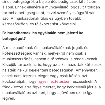
sincs betegségről, a bejelentés pedig csak kitaláción
alapul. Ennek ellenére a munkavállaló jogosult titokban
tartani a betegség okát, mivel személyes ügyről van
szó. A munkaadónak tilos ez ügyben tovább
kérdezősködni és tájékoztatást követelni.
Felmondhatnak, ha egyáltalán nem jelenti be
betegs
ég
é
t?
A munkaadóknak és munkavállalóknak jogaik és
kötelezettségeik vannak, melyekről nem csak a
munkaszerződés, hanem a törvények is rendelkeznek.
Közéjük tartozik az is, hogy az alkalmazottak kötelesek
haladék nélkül bejelenteni betegségüket. Amennyiben
ennek nem tesznek eleget vagy csak későn, azt
kockáztatják, hogy
figyelmeztetésben
részesülnek. A
főnök ezzel arra figyelmeztet, hogy helytelenül járt el a
munkavállaló és azt kéri, hogy a jövőben ez ne így
legyen.