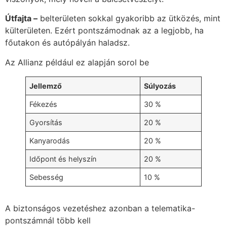
Útfajta –
belterületen sokkal gyakoribb az ütközés, mint
külterületen. Ezért pontszámodnak az a legjobb, ha
főutakon és autópályán haladsz.
Az Allianz például ez alapján sorol be
Jellemző
Súlyozás
Fékezés
30 %
Gyorsítás
20 %
Kanyarodás
20 %
Időpont és helyszín
20 %
Sebesség
10 %
A biztonságos vezetéshez azonban a telematika-
pontszámnál több kell