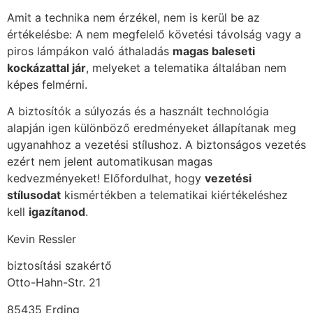
Amit a technika nem érzékel, nem is kerül be az
értékelésbe: A nem megfelelő követési távolság vagy a
piros lámpákon való áthaladás
magas baleseti
kockázattal jár
, melyeket a telematika általában nem
képes felmérni.
A biztosítók a súlyozás és a használt technológia
alapján igen különböző eredményeket állapítanak meg
ugyanahhoz a vezetési stílushoz. A biztonságos vezetés
ezért nem jelent automatikusan magas
kedvezményeket! Előfordulhat, hogy
vezet
é
si
stí
lusodat
kismértékben a telematikai kiértékeléshez
kell
igazí
tanod
.
Kevin Ressler
biztosítási szakértő
Otto-Hahn-Str. 21
85435 Erding