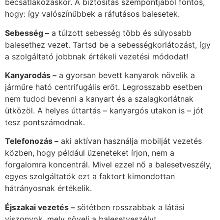
becsatlakozáskor. A biztosítás szempontjából fontos,
hogy: így valószínűbbek a ráfutásos balesetek.
Sebess
é
g –
a túlzott sebesség több és súlyosabb
balesethez vezet. Tartsd be a sebességkorlátozást, így
a szolgáltató jobbnak értékeli vezetési módodat!
Kanyarodá
s –
a gyorsan bevett kanyarok növelik a
járműre ható centrifugális erőt. Legrosszabb esetben
nem tudod bevenni a kanyart és a szalagkorlátnak
ütközöl. A helyes úttartás – kanyargós utakon is – jót
tesz pontszámodnak.
Telefonozá
s –
aki aktívan használja mobilját vezetés
közben, hogy például üzeneteket írjon, nem a
forgalomra koncentrál. Mivel ezzel nő a balesetveszély,
egyes szolgáltatók ezt a faktort kimondottan
hátrányosnak értékelik.
Éjszakai vezet
é
s –
sötétben rosszabbak a látási
viszonyok, mely növeli a balesetveszélyt.