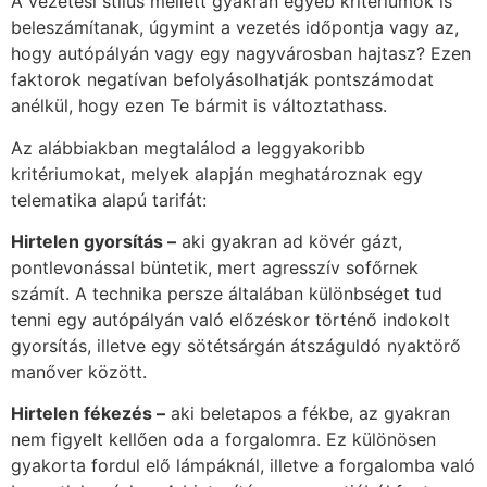
A vezetési stílus mellett gyakran egyéb kritériumok is
beleszámítanak, úgymint a vezetés időpontja vagy az,
hogy autópályán vagy egy nagyvárosban hajtasz? Ezen
faktorok negatívan befolyásolhatják pontszámodat
anélkül, hogy ezen Te bármit is változtathass.
Az alábbiakban megtalálod a leggyakoribb
kritériumokat, melyek alapján meghatároznak egy
telematika alapú tarifát:
Hirtelen gyorsítá
s –
aki gyakran ad kövér gázt,
pontlevonással büntetik, mert agresszív sofőrnek
számít. A technika persze általában különbséget tud
tenni egy autópályán való előzéskor történő indokolt
gyorsítás, illetve egy sötétsárgán átszáguldó nyaktörő
manőver között.
Hirtelen f
ékez
é
s –
aki beletapos a fékbe, az gyakran
nem figyelt kellően oda a forgalomra. Ez különösen
gyakorta fordul elő lámpáknál, illetve a forgalomba való