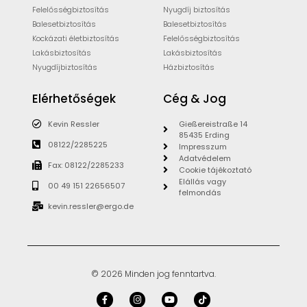
Felelősségbiztosítás
Nyugdíj biztosítás
Balesetbiztosítás
Balesetbiztosítás
Kockázati életbiztosítás
Felelősségbiztosítás
Lakásbiztosítás
Lakásbiztosítás
Nyugdíjbiztosítás
Házbiztosítás
Elérhetőségek
Cég & Jog
Kevin Ressler
Gießereistraße 14
85435 Erding
08122/2285225
Impresszum
Adatvédelem
Fax: 08122/2285233
Cookie tájékoztató
Elállás vagy
00 49 151 22656507
felmondás
kevin.ressler@ergo.de
© 2026 Minden jog fenntartva.