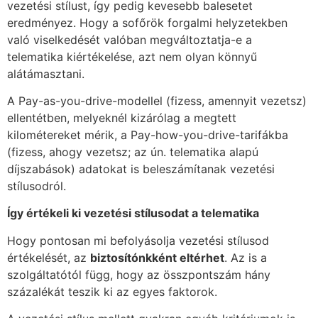
vezetési stílust, így pedig kevesebb balesetet
eredményez. Hogy a sofőrök forgalmi helyzetekben
való viselkedését valóban megváltoztatja-e a
telematika kiértékelése, azt nem olyan könnyű
alátámasztani.
A Pay-as-you-drive-modellel (fizess, amennyit vezetsz)
ellentétben, melyeknél kizárólag a megtett
kilométereket mérik, a Pay-how-you-drive-tarifákba
(fizess, ahogy vezetsz; az ún. telematika alapú
díjszabások) adatokat is beleszámítanak vezetési
stílusodról.
Így
ért
ékeli ki vezet
é
si stílusodat a telematika
Hogy pontosan mi befolyásolja vezetési stílusod
értékelését, az
biztosít
ónkk
ént elt
érhet
. Az is a
szolgáltatótól függ, hogy az összpontszám hány
százalékát teszik ki az egyes faktorok.