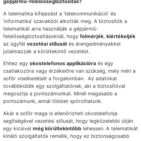
gépjármű-felelősségbiztosítás?
A telematika kifejezést a ’telekommunikáció’ és
’informatika’ szavakból alkották meg. A biztosítók a
telematikát arra használják a gépjármű-
felelősségbiztosításoknál, hogy
felm
érj
ék
,
ki
ért
ékelj
ék
az ügyfél
vezet
é
si stí
lusát
és árengedményekkel
jutalmazzák a körültekintő vezetést.
Ehhez egy
okostelefonos applikáci
óra
és egy
csatlakozóra vagy érzékelőre van szükség, mely méri a
sofőr viselkedését a forgalomban. Az adatokat
továbbküldik egy szolgáltatónak, aki a biztosítóval
megosztja a pontszámunkat. Minél magasabb a
pontszámunk, annál többet spórolhatunk.
Akár a sofőr maga is ellenőrizheti okostelefonja
segítségével vezetési stílusát, hogy legközelebbi útján
egy kicsivel
m
é
g k
örültekintő
bb
lehessen. A telematikát
kínáló szolgáltatók remélik, hogy ez biztonságosabb